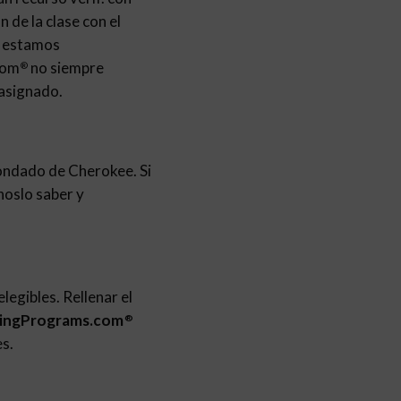
 de la clase con el
no estamos
com
no siempre
®
 asignado.
Condado de Cherokee. Si
noslo saber y
legibles. Rellenar el
tingPrograms.com
®
es.