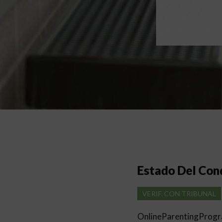
Estado Del Co
VERIF. CON TRIBUNAL
OnlineParentingProg