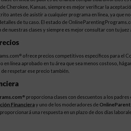
de Cherokee, Kansas, siempre es mejor verificar la aceptación
istrito antes de asistir a cualquier programa en línea, ya que 
 detalles de tu caso. El estado de OnlineParentingPrograms.
 de nuestras clases y siempre es mejor consultar con tu juez
recios
rams.com
ofrece precios competitivos específicos para el 
®
o en línea aprobado en tu área que sea menos costoso, hága
de respetar ese precio también.
nciera
grams.com
proporciona clases con descuentos a los padres e
®
ación Financiera
y uno de los moderadores de
OnlineParen
 proporcionará una respuesta en un plazo de dos días laboral