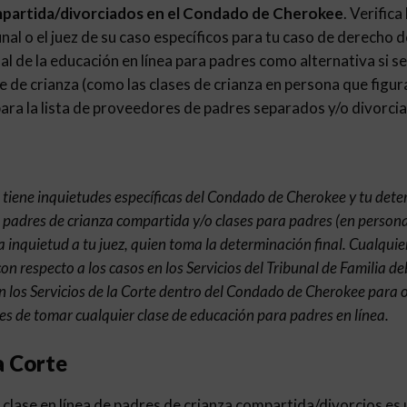
mpartida/divorciados en el Condado de Cherokee
. Verifica
nal o el juez de su caso específicos para tu caso de derecho de
nal de la educación en línea para padres como alternativa si se
e de crianza (como las clases de crianza en persona que figur
ra la lista de proveedores de padres separados y/o divorcia
e tiene inquietudes específicas del Condado de Cherokee y tu dete
 padres de crianza compartida y/o clases para padres (en persona o
 inquietud a tu juez, quien toma la determinación final. Cualquie
con respecto a los casos en los Servicios del Tribunal de Familia d
 los Servicios de la Corte dentro del Condado de Cherokee para 
s de tomar cualquier clase de educación para padres en línea.
a Corte
clase en línea de padres de crianza compartida/divorcios es u