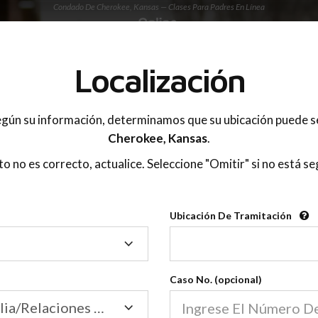
Condado De Cherokee, Kansas — Clases Para Padres En Línea
 PADRES
Localización
OnlineParentingPrograms.com
gún su información, determinamos que su ubicación puede s
®
e De Educación Para Padres En 
Cherokee,
Kansas
.
Condado De Cherokee (KS)
sto no es correcto, actualice. Seleccione "Omitir" si no está se
gPrograms.com
es una clase para padres reconocid
®
Ubicación De Tramitación
Ubicación
Cherokee
De
Tramitación
Caso No. (opcional)
Tribunal de Familia/Relaciones Domésticas