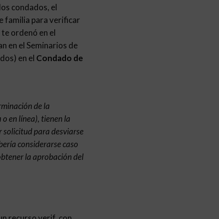
 los condados, el
 familia para verificar
 te ordenó en el
an en el Seminarios de
dos) en el
Condado de
rminación de la
 en línea), tienen la
r solicitud para desviarse
ebería considerarse caso
obtener la aprobación del
n recurso verif. con