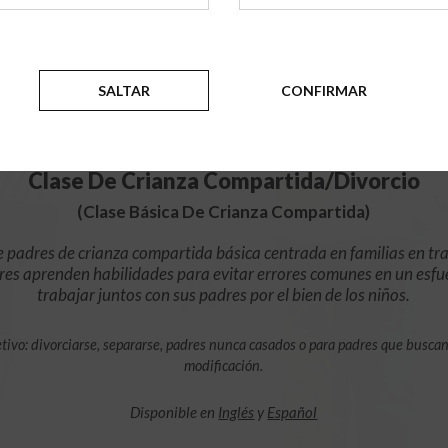
$49.99
AÑADIR
SALTAR
CONFIRMAR
4 Horas En Línea
Clase De Crianza Compartida/Divorcio
(Clase Básica De Crianza Compartida)
e padres de crianza compartida básica centrada en familias en tra
res aprenden habilidades para evitar errores comunes en un esfu
trabajar juntos con sus padres por el bien de los niños.
tivo: divorciarse, separarse, padres nunca casados o para padres que busca
modificación.
Disponible en
Inglés
y
Español