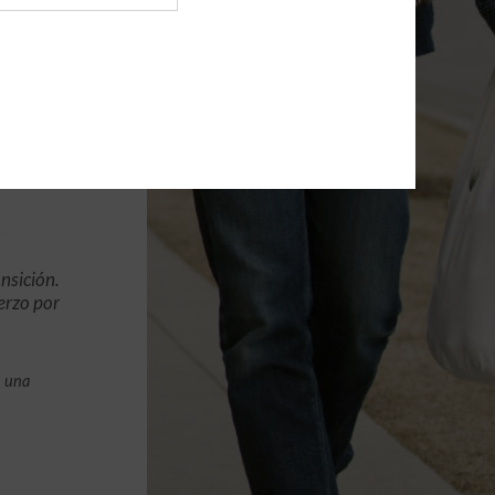
nsición.
erzo por
n una