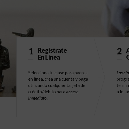
1
2
Regístrate
A
En Línea
C
Selecciona tu clase para padres
Las cla
en línea, crea una cuenta y paga
progre
utilizando cualquier tarjeta de
termin
crédito/débito para
acceso
a lo l
inmediato
.