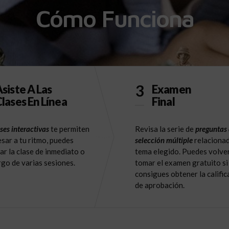
Cómo Funciona
3
siste A Las
Examen
lases En Línea
Final
ses interactivas
te permiten
Revisa la serie de
preguntas
sar a tu ritmo, puedes
selección múltiple
relacionad
ar la clase de inmediato o
tema elegido. Puedes volve
argo de varias sesiones.
tomar el examen gratuito si
consigues obtener la calific
de aprobación.