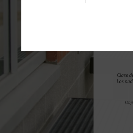
de
archivo
Clase d
Los pad
Obje