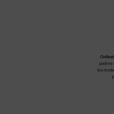
Online
padres e
los mod
p