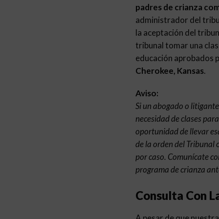
padres de crianza co
administrador del tribu
la aceptación del tribu
tribunal tomar una clas
educación aprobados pa
Cherokee, Kansas
.
Aviso:
Si un abogado o litigant
necesidad de clases para
oportunidad de llevar esa
de la orden del Tribunal 
por caso. Comunícate con
programa de crianza ante
Consulta Con L
A pesar de que nuestra 