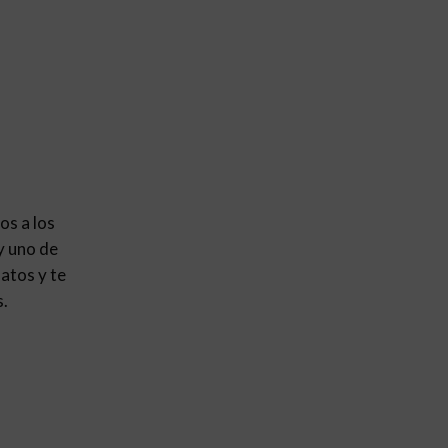
os a los
y uno de
atos y te
s.