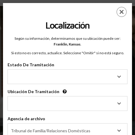
Condado De Franklin, Kansas — Clases Para Padres En Línea
Saltar
ES
EN
al
contenido
Localización
principal
Según su información, determinamos que su ubicación puede ser:
OnlineParentingPrograms.com
Franklin,
Kansas
.
®
Clase De Educación Para Padres En Línea
Si esto no es correcto, actualice. Seleccione "Omitir" si no está seguro.
Condado De Franklin (KS)
OnlineParentingPrograms.com
es una clase para padres
®
Estado De Tramitación
reconocida por el tribunal
Estado
De
Franklin
Tramitación
Ubicación De Tramitación
Ubicación
De
Tramitación
$49.99
AÑADIR
Agencia de archivo
Agencia
4 Horas En Línea
Tribunal de Familia/Relaciones Domésticas
Clase De Crianza Compartida/Divorcio
de