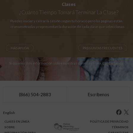
Clases
¿Cuánto Tiempo
Tomará Terminar La Clase?
Puedes iniciar y cerrar la sesión según tu horario pero las páginas están
cronometradas y representan la duración de cada clase que seleccionas.
MÁS AYUDA
PREGUNTAS FRECUENTES
Si quieres más información sobre nuestras clases en línea,
contáctanos
.
(866) 504-2883
Escríbenos
English
CLASES
EN LÍNEA
POLÍTICA DE PRIVACIDAD
SOBRE
TÉRMINOS
INFO
RMACIÓN
PARA
GARANTIZAR