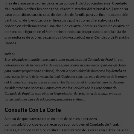
línea de clase para padres de crianza compartida/divorciados en el Condado
de Franklin
. Verifica los condados, el administrador del tribunal o el juez de su
caso específicos para tu caso de derecho de familia para verificar la aceptación
del tribunal de la educación en línea para padres como alternativa si se te
ordenó en el tribunal tomar una clase de crianza (como las clases de crianza en
persona que figuran en el Seminarios de educación aprobados para la lista de
proveedores de padres separados y/o divorciados) en el
Condado de Franklin,
Kansas
.
Aviso:
Si un abogado o litigante tiene inquietudes específicas del Condado de Franklin y tu
determinación de la necesidad de clases para padres de crianza compartida y/o clases
para padres (en persona o en línea), tienen la oportunidad de llevar esa inquietud a tu
juez, quien toma la determinación final. Cualquier solicitud para desviarse de la orden
del Tribunal con respecto a los casos en los Servicios del Tribunal de Familia debería
considerarse caso por caso. Comunícate con los Servicios de la Corte dentro del
Condado de Franklin para obtener la aprobación del programa de crianza antes de
tomar cualquier clase de educación para padres en línea.
Consulta Con La Corte
A pesar de que nuestra clase en línea de padres de crianza
compartida/divorcios es un recurso reconocido en el Condado de Franklin,
Kansas, siempre es mejor verificar la aceptación de la clase con el tribunal o el