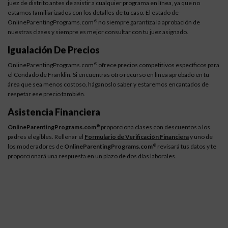
juez de distrito antes de asistir a cualquier programa en línea, ya que no
estamos familiarizados con los detalles de tu caso. El estado de
OnlineParentingPrograms.com
no siempre garantiza la aprobación de
®
nuestras clases y siempre es mejor consultar con tu juez asignado.
Igualación De Precios
OnlineParentingPrograms.com
ofrece precios competitivos específicos para
®
el Condado de Franklin. Si encuentras otro recurso en línea aprobado en tu
área que sea menos costoso, háganoslo saber y estaremos encantados de
respetar ese precio también.
Asistencia Financiera
OnlineParentingPrograms.com
proporciona clases con descuentos a los
®
padres elegibles. Rellenar el
Formulario de Verificación Financiera
y uno de
los moderadores de
OnlineParentingPrograms.com
revisará tus datos y te
®
proporcionará una respuesta en un plazo de dos días laborales.