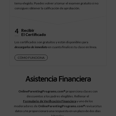
tema elegido. Puedes volver a tomar el examen gratuito si no
consigues obtener la calificación de aprobación.
4
Recibir
El Certificado
Los certificados son gratuitos y están disponibles para
descargarlos de inmediato
en cuanto finalices tu clase en línea.
CÓMO FUNCIONA
Asistencia Financiera
OnlineParentingPrograms.com
proporciona clases con
®
descuentos a los padres elegibles. Rellenar el
Formulario de Verificación Financiera
y uno de los
moderadores de
OnlineParentingPrograms.com
revisará tus
®
datos y te proporcionará una respuesta en un plazo de dos días
laborales.