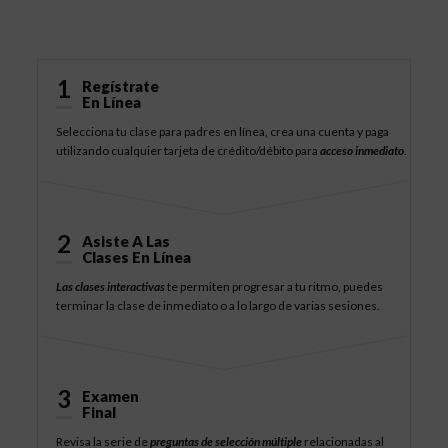
Cómo Funciona
1
Regístrate
En Línea
Selecciona tu clase para padres en línea, crea una cuenta y paga
utilizando cualquier tarjeta de crédito/débito para
acceso inmediato
.
2
Asiste A Las
Clases En Línea
Las clases interactivas
te permiten progresar a tu ritmo, puedes
terminar la clase de inmediato o a lo largo de varias sesiones.
3
Examen
Final
Revisa la serie de
preguntas de selección múltiple
relacionadas al