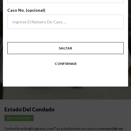
archivo
(Clase Básica De Crianza Compartida)
Caso No. (opcional)
Clase de padres de crianza compartida básica centrada en familias en
transición. Los padres aprenden habilidades para evitar errores comunes
en un esfuerzo por trabajar juntos con sus padres por el bien de los niños.
Objetivo: divorciarse, separarse, padres nunca casados o para padres que buscan una
modificación.
Disponible en
Inglés
y
Español
SALTAR
Resumen Detallado De La Clase
CONFIRMAR
Instrucciones para los padres con bajos ingresos
Estado Del Condado
RECONOCIDO
OnlineParentingPrograms.com
es actualmente un recurso
reconocido en
®