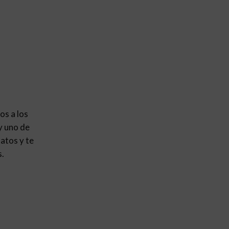
os a los
y uno de
atos y te
s.