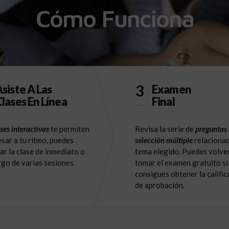
Cómo Funciona
3
siste A Las
Examen
lases En Línea
Final
ses interactivas
te permiten
Revisa la serie de
preguntas
sar a tu ritmo, puedes
selección múltiple
relacionad
ar la clase de inmediato o
tema elegido. Puedes volve
argo de varias sesiones.
tomar el examen gratuito si
consigues obtener la calific
de aprobación.