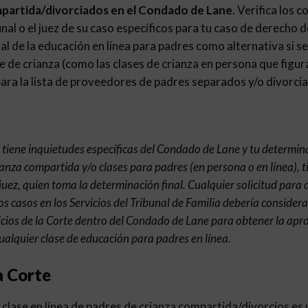
mpartida/divorciados en el Condado de Lane
. Verifica los 
nal o el juez de su caso específicos para tu caso de derecho de
nal de la educación en línea para padres como alternativa si se
e de crianza (como las clases de crianza en persona que figur
ra la lista de proveedores de padres separados y/o divorcia
e tiene inquietudes específicas del Condado de Lane y tu determin
ianza compartida y/o clases para padres (en persona o en línea), 
 juez, quien toma la determinación final. Cualquier solicitud para 
os casos en los Servicios del Tribunal de Familia debería consider
icios de la Corte dentro del Condado de Lane para obtener la ap
ualquier clase de educación para padres en línea.
a Corte
clase en línea de padres de crianza compartida/divorcios es u