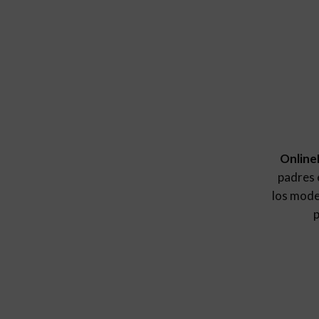
Online
padres e
los mod
p