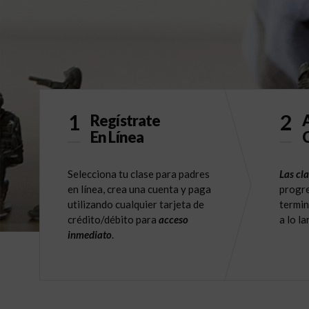
1
2
Regístrate
A
En Línea
C
Selecciona tu clase para padres
Las cla
en línea, crea una cuenta y paga
progre
utilizando cualquier tarjeta de
termin
crédito/débito para
acceso
a lo l
inmediato
.