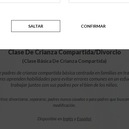
$49.99
AÑADIR
SALTAR
CONFIRMAR
4 Horas En Línea
Clase De Crianza Compartida/Divorcio
(Clase Básica De Crianza Compartida)
e padres de crianza compartida básica centrada en familias en tra
res aprenden habilidades para evitar errores comunes en un esfu
trabajar juntos con sus padres por el bien de los niños.
tivo: divorciarse, separarse, padres nunca casados o para padres que busca
modificación.
Disponible en
Inglés
y
Español