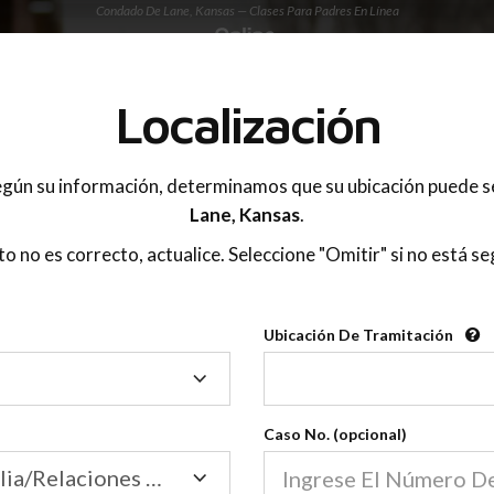
Condado De Lane, Kansas — Clases Para Padres En Línea
 PADRES
Localización
OnlineParentingPrograms.com
gún su información, determinamos que su ubicación puede s
®
e De Educación Para Padres En 
Lane,
Kansas
.
Condado De Lane (KS)
sto no es correcto, actualice. Seleccione "Omitir" si no está se
gPrograms.com
es una clase para padres reconocid
®
Ubicación De Tramitación
Ubicación
Lane
De
Tramitación
Caso No. (opcional)
Tribunal de Familia/Relaciones Domésticas