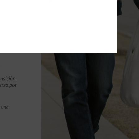
nsición.
erzo por
n una