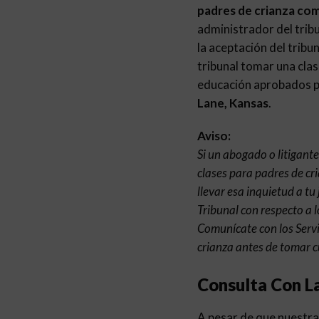
padres de crianza co
administrador del tribu
la aceptación del tribu
tribunal tomar una clas
educación aprobados pa
Lane, Kansas
.
Aviso:
Si un abogado o litigant
clases para padres de cr
llevar esa inquietud a tu
Tribunal con respecto a l
Comunícate con los Serv
crianza antes de tomar c
Consulta Con L
A pesar de que nuestra 