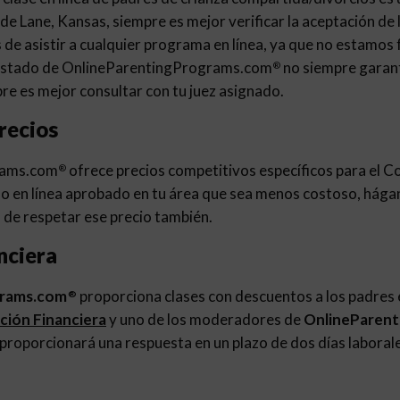
de Lane, Kansas, siempre es mejor verificar la aceptación de la
es de asistir a cualquier programa en línea, ya que no estamos 
El estado de OnlineParentingPrograms.com
no siempre garant
®
re es mejor consultar con tu juez asignado.
recios
rams.com
ofrece precios competitivos específicos para el C
®
o en línea aprobado en tu área que sea menos costoso, hága
de respetar ese precio también.
nciera
grams.com
proporciona clases con descuentos a los padres e
®
ación Financiera
y uno de los moderadores de
OnlineParen
 proporcionará una respuesta en un plazo de dos días laboral