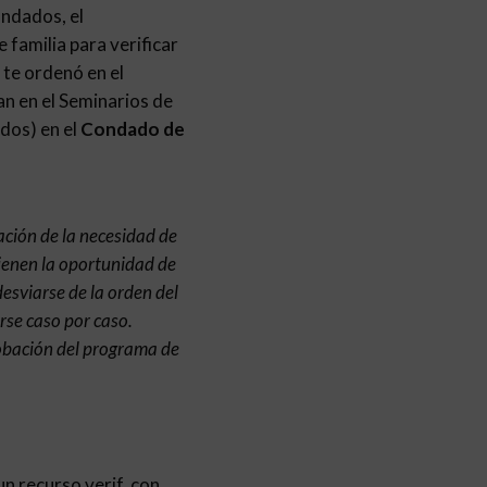
condados, el
 familia para verificar
 te ordenó en el
an en el Seminarios de
dos) en el
Condado de
ación de la necesidad de
tienen la oportunidad de
desviarse de la orden del
arse caso por caso.
robación del programa de
n recurso verif. con