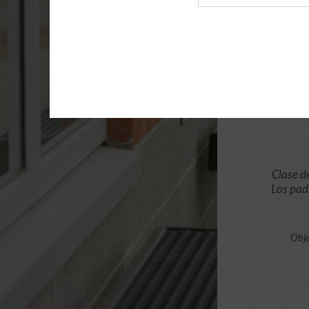
de
archivo
Clase d
Los pad
Obje