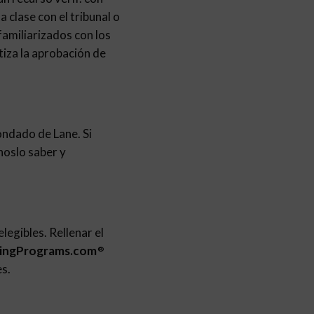
 clase con el tribunal o
familiarizados con los
iza la aprobación de
ondado de Lane. Si
noslo saber y
legibles. Rellenar el
tingPrograms.com
®
es.