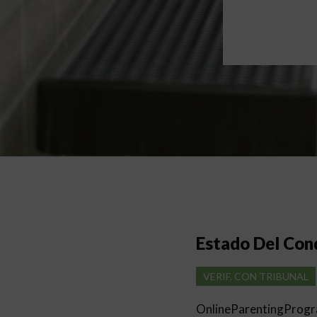
Estado Del Co
VERIF. CON TRIBUNAL
OnlineParentingProg