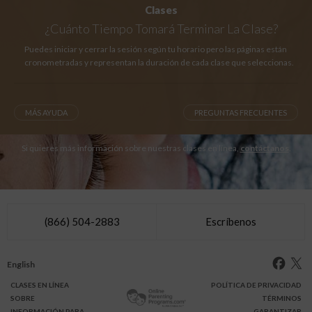
Clases
¿Cuánto Tiempo
Tomará Terminar La Clase?
Puedes iniciar y cerrar la sesión según tu horario pero las páginas están
cronometradas y representan la duración de cada clase que seleccionas.
MÁS AYUDA
PREGUNTAS FRECUENTES
Si quieres más información sobre nuestras clases en línea,
contáctanos
.
(866) 504-2883
Escríbenos
English
CLASES
EN LÍNEA
POLÍTICA DE PRIVACIDAD
SOBRE
TÉRMINOS
INFO
RMACIÓN
PARA
GARANTIZAR