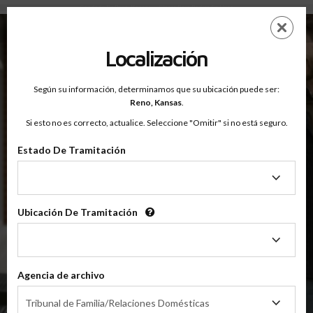
Condado De Reno, Kansas — Clases Para Padres En Línea
Saltar
ES
EN
al
contenido
Localización
principal
Según su información, determinamos que su ubicación puede ser:
OnlineParentingPrograms.com
Reno,
Kansas
.
®
Clase De Educación Para Padres En Línea
Si esto no es correcto, actualice. Seleccione "Omitir" si no está seguro.
Condado De Reno (KS)
OnlineParentingPrograms.com
es una clase para padres
®
Estado De Tramitación
reconocida por el tribunal
Estado
De
Reno
Tramitación
Ubicación De Tramitación
Ubicación
De
Tramitación
$49.99
AÑADIR
Agencia de archivo
Agencia
4 Horas En Línea
Tribunal de Familia/Relaciones Domésticas
Clase De Crianza Compartida/Divorcio
de