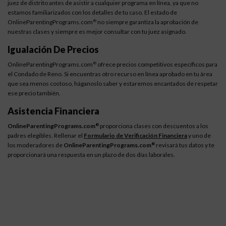
juez de distrito antes de asistir a cualquier programa en línea, ya que no
estamos familiarizados con los detalles de tu caso. El estado de
OnlineParentingPrograms.com
no siempre garantiza la aprobación de
®
nuestras clases y siempre es mejor consultar con tu juez asignado.
Igualación De Precios
OnlineParentingPrograms.com
ofrece precios competitivos específicos para
®
el Condado de Reno. Si encuentras otro recurso en línea aprobado en tu área
que sea menos costoso, háganoslo saber y estaremos encantados de respetar
ese precio también.
Asistencia Financiera
OnlineParentingPrograms.com
proporciona clases con descuentos a los
®
padres elegibles. Rellenar el
Formulario de Verificación Financiera
y uno de
los moderadores de
OnlineParentingPrograms.com
revisará tus datos y te
®
proporcionará una respuesta en un plazo de dos días laborales.