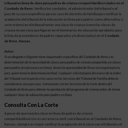
tribunal en línea de clase para padres de crianza compartida/divorciados en el
Condado de Reno
. Verifica los condados, el administrador del tribunal o el
juez de su caso específicos para tu caso de derecho de familia para verificar la
aceptación del tribunal de la educación en línea para padres como alternativa si
se te ordenó en el tribunal tomar una clase de crianza (como las clases de
crianza en persona que figuran en el Seminarios de educación aprobados para
la lista de proveedores de padres separados y/o divorciados) en el
Condado
de Reno, Kansas
.
Aviso:
Si un abogado o litigante tiene inquietudes específicas del Condado de Reno y tu
determinación de la necesidad de clases para padres de crianza compartida y/o clases
para padres (en persona o en línea), tienen la oportunidad de llevar esa inquietud a tu
juez, quien toma la determinación final. Cualquier solicitud para desviarse de la orden
del Tribunal con respecto a los casos en los Servicios del Tribunal de Familia debería
considerarse caso por caso. Comunícate con los Servicios de la Corte dentro del
Condado de Reno para obtener la aprobación del programa de crianza antes de tomar
cualquier clase de educación para padres en línea.
Consulta Con La Corte
A pesar de que nuestra clase en línea de padres de crianza
compartida/divorcios es un recurso verif. con tribunal en el Condado de Reno,
Kansas, siempre es mejor verificar la aceptación de la clase con el tribunal o el