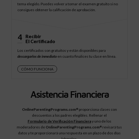
tema elegido. Puedes volver a tomar el examen gratuito si no
consigues obtener la calificación de aprobación.
4
Recibir
El Certificado
Los certificados son gratuitos y están disponibles para
descargarlos de inmediato
en cuanto finalices tu clase en línea.
CÓMO FUNCIONA
Asistencia Financiera
OnlineParentingPrograms.com
proporciona clases con
®
descuentos a los padres elegibles. Rellenar el
Formulario de Verificación Financiera
y uno de los
moderadores de
OnlineParentingPrograms.com
revisará tus
®
datos y te proporcionará una respuesta en un plazo de dos días
laborales.