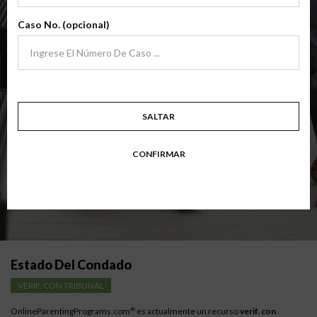
archivo
(Clase Básica De Crianza Compartida)
Caso No. (opcional)
Clase de padres de crianza compartida básica centrada en familias en
transición. Los padres aprenden habilidades para evitar errores comunes
en un esfuerzo por trabajar juntos con sus padres por el bien de los niños.
Objetivo: divorciarse, separarse, padres nunca casados o para padres que buscan una
modificación.
Disponible en
Inglés
y
Español
SALTAR
Resumen Detallado De La Clase
CONFIRMAR
Instrucciones para los padres con bajos ingresos
Estado Del Condado
VERIF. CON TRIBUNAL
OnlineParentingPrograms.com
es actualmente un recurso
verif. con
®