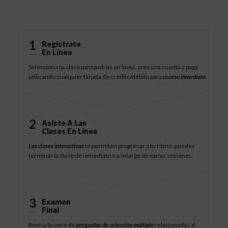
Cómo Funciona
1
Regístrate
En Línea
Selecciona tu clase para padres en línea, crea una cuenta y paga
utilizando cualquier tarjeta de crédito/débito para
acceso inmediato
.
2
Asiste A Las
Clases En Línea
Las clases interactivas
te permiten progresar a tu ritmo, puedes
terminar la clase de inmediato o a lo largo de varias sesiones.
3
Examen
Final
Revisa la serie de
preguntas de selección múltiple
relacionadas al