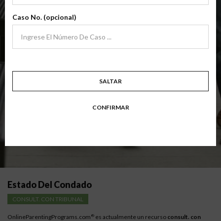
archivo
(Clase Básica De Crianza Compartida)
Caso No. (opcional)
Clase de padres de crianza compartida básica centrada en familias en
transición. Los padres aprenden habilidades para evitar errores comunes
en un esfuerzo por trabajar juntos con sus padres por el bien de los niños.
Objetivo: divorciarse, separarse, padres nunca casados o para padres que buscan una
modificación.
Disponible en
Inglés
y
Español
SALTAR
Resumen Detallado De La Clase
CONFIRMAR
Instrucciones para los padres con bajos ingresos
Estado Del Condado
CONSULT. CON TRIBUNAL
OnlineParentingPrograms.com
es actualmente un recurso
consult. con
®