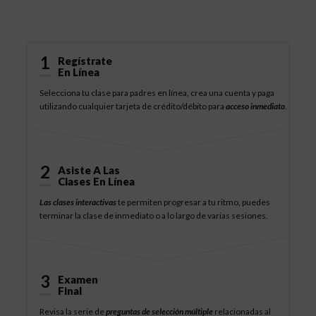
Cómo Funciona
1
Regístrate
En Línea
Selecciona tu clase para padres en línea, crea una cuenta y paga
utilizando cualquier tarjeta de crédito/débito para
acceso inmediato
.
2
Asiste A Las
Clases En Línea
Las clases interactivas
te permiten progresar a tu ritmo, puedes
terminar la clase de inmediato o a lo largo de varias sesiones.
3
Examen
Final
Revisa la serie de
preguntas de selección múltiple
relacionadas al