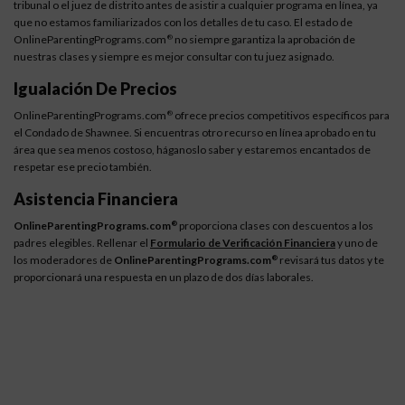
tribunal o el juez de distrito antes de asistir a cualquier programa en línea, ya
que no estamos familiarizados con los detalles de tu caso. El estado de
OnlineParentingPrograms.com
no siempre garantiza la aprobación de
®
nuestras clases y siempre es mejor consultar con tu juez asignado.
Igualación De Precios
OnlineParentingPrograms.com
ofrece precios competitivos específicos para
®
el Condado de Shawnee. Si encuentras otro recurso en línea aprobado en tu
área que sea menos costoso, háganoslo saber y estaremos encantados de
respetar ese precio también.
Asistencia Financiera
OnlineParentingPrograms.com
proporciona clases con descuentos a los
®
padres elegibles. Rellenar el
Formulario de Verificación Financiera
y uno de
los moderadores de
OnlineParentingPrograms.com
revisará tus datos y te
®
proporcionará una respuesta en un plazo de dos días laborales.