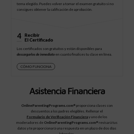
tema elegido. Puedes volver a tomar el examen gratuito si no
consigues obtener la calificación de aprobación.
4
Recibir
El Certificado
Los certificados son gratuitos y están disponibles para
descargarlos de inmediato
en cuanto finalices tu clase en línea.
CÓMO FUNCIONA
Asistencia Financiera
OnlineParentingPrograms.com
proporciona clases con
®
descuentos a los padres elegibles. Rellenar el
Formulario de Verificación Financiera
y uno de los
moderadores de
OnlineParentingPrograms.com
revisará tus
®
datos y te proporcionará una respuesta en un plazo de dos días
laborales.