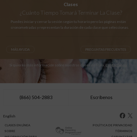
Clases
¿Cuánto Tiempo
Tomará Terminar La Clase?
Puedes iniciar y cerrar la sesión según tu horario pero las páginas están
cronometradas y representan la duración de cada clase que seleccionas.
MÁS AYUDA
PREGUNTAS FRECUENTES
Si quieres más información sobre nuestras clases en línea,
contáctanos
.
(866) 504-2883
Escríbenos
English
CLASES
EN LÍNEA
POLÍTICA DE PRIVACIDAD
SOBRE
TÉRMINOS
INFO
RMACIÓN
PARA
GARANTIZAR