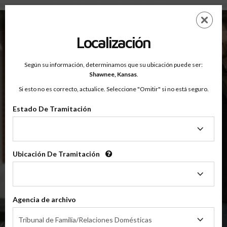
Condado De Shawnee, Kansas — Clases Para Padres En Línea
Saltar
ES
EN
al
contenido
Localización
principal
Según su información, determinamos que su ubicación puede ser:
OnlineParentingPrograms.com
Shawnee,
Kansas
.
®
Clase De Educación Para Padres En Línea
Si esto no es correcto, actualice. Seleccione "Omitir" si no está seguro.
Condado De Shawnee (KS)
OnlineParentingPrograms.com
es una clase para padres
®
Estado De Tramitación
reconocida por el tribunal
Estado
De
Shawnee
Tramitación
Ubicación De Tramitación
Ubicación
De
Tramitación
$49.99
AÑADIR
Agencia de archivo
Agencia
4 Horas En Línea
Tribunal de Familia/Relaciones Domésticas
Clase De Crianza Compartida/Divorcio
de