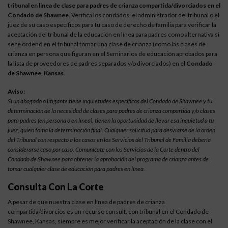
tribunal en línea de clase para padres de crianza compartida/divorciados en el
Condado de Shawnee
. Verifica los condados, el administrador del tribunal o el
juez de su caso específicos para tu caso de derecho de familia para verificar la
aceptación del tribunal de la educación en línea para padres como alternativa si
se te ordenó en el tribunal tomar una clase de crianza (como las clases de
crianza en persona que figuran en el Seminarios de educación aprobados para
la lista de proveedores de padres separados y/o divorciados) en el
Condado
de Shawnee, Kansas
.
Aviso:
Si un abogado o litigante tiene inquietudes específicas del Condado de Shawnee y tu
determinación de la necesidad de clases para padres de crianza compartida y/o clases
para padres (en persona o en línea), tienen la oportunidad de llevar esa inquietud a tu
juez, quien toma la determinación final. Cualquier solicitud para desviarse de la orden
del Tribunal con respecto a los casos en los Servicios del Tribunal de Familia debería
considerarse caso por caso. Comunícate con los Servicios de la Corte dentro del
Condado de Shawnee para obtener la aprobación del programa de crianza antes de
tomar cualquier clase de educación para padres en línea.
Consulta Con La Corte
A pesar de que nuestra clase en línea de padres de crianza
compartida/divorcios es un recurso consult. con tribunal en el Condado de
Shawnee, Kansas, siempre es mejor verificar la aceptación de la clase con el