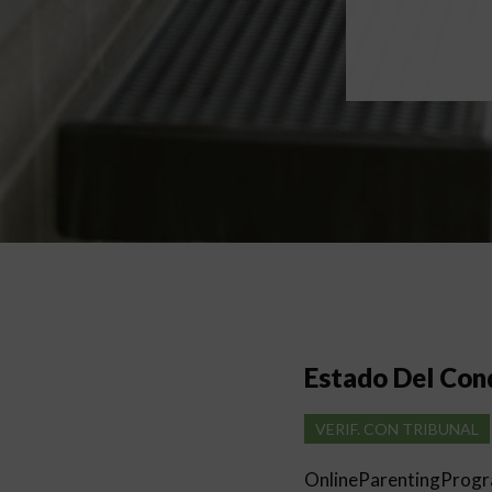
Estado Del Co
VERIF. CON TRIBUNAL
OnlineParentingProg