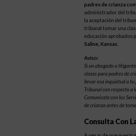
padres de crianza com
administrador del tribu
la aceptación del tribu
tribunal tomar una clas
educación aprobados pa
Saline, Kansas
.
Aviso:
Si un abogado o litigant
clases para padres de cr
llevar esa inquietud a tu
Tribunal con respecto a l
Comunícate con los Servi
de crianza antes de toma
Consulta Con L
A pesar de que nuestra 