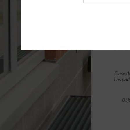
de
archivo
Clase d
Los pad
Obje