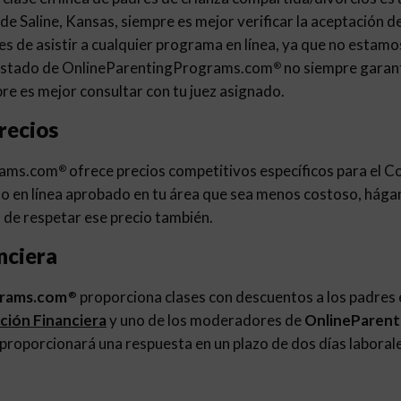
de Saline, Kansas, siempre es mejor verificar la aceptación de 
ntes de asistir a cualquier programa en línea, ya que no estamo
El estado de OnlineParentingPrograms.com
no siempre garant
®
re es mejor consultar con tu juez asignado.
recios
rams.com
ofrece precios competitivos específicos para el Co
®
o en línea aprobado en tu área que sea menos costoso, hága
de respetar ese precio también.
nciera
grams.com
proporciona clases con descuentos a los padres e
®
ación Financiera
y uno de los moderadores de
OnlineParen
 proporcionará una respuesta en un plazo de dos días laboral