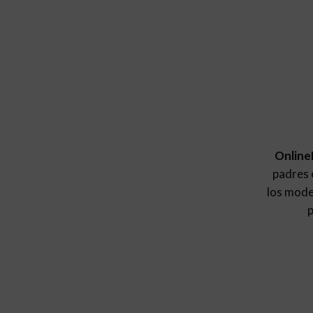
Online
padres e
los mod
p