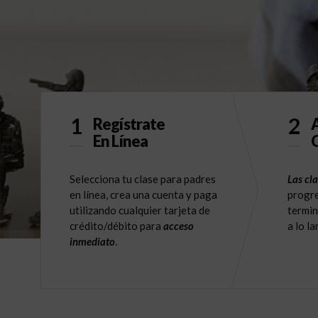
1
2
Regístrate
A
En Línea
C
Selecciona tu clase para padres
Las cla
en línea, crea una cuenta y paga
progre
utilizando cualquier tarjeta de
termin
crédito/débito para
acceso
a lo l
inmediato
.