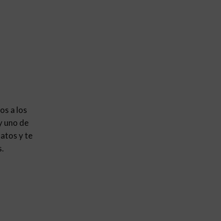
os a los
y uno de
atos y te
s.