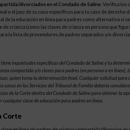
partida/divorciados en el Condado de Saline
. Verifica los
nal o el juez de su caso específicos para tu caso de derecho de
nal de la educación en línea para padres como alternativa si se
e de crianza (como las clases de crianza en persona que figur
ra la lista de proveedores de padres separados y/o divorcia
e tiene inquietudes específicas del Condado de Saline y tu determi
ianza compartida y/o clases para padres (en persona o en línea), 
 juez, quien toma la determinación final. Cualquier solicitud para 
os casos en los Servicios del Tribunal de Familia debería consider
cios de la Corte dentro del Condado de Saline para obtener la a
r cualquier clase de educación para padres en línea.
a Corte
clase en línea de padres de crianza compartida/divorcios es u