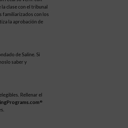
la clase con el tribunal
s familiarizados con los
iza la aprobación de
ndado de Saline. Si
noslo saber y
legibles. Rellenar el
tingPrograms.com
®
es.