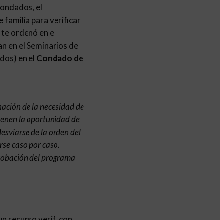
 condados, el
 familia para verificar
 te ordenó en el
an en el Seminarios de
dos) en el
Condado de
nación de la necesidad de
tienen la oportunidad de
desviarse de la orden del
arse caso por caso.
probación del programa
n recurso verif. con