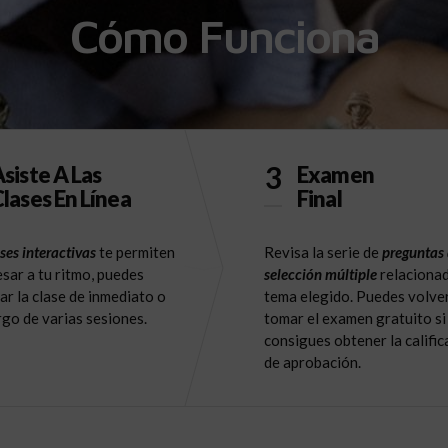
Cómo Funciona
3
siste A Las
Examen
lases En Línea
Final
ses interactivas
te permiten
Revisa la serie de
preguntas
sar a tu ritmo, puedes
selección múltiple
relacionad
ar la clase de inmediato o
tema elegido. Puedes volve
argo de varias sesiones.
tomar el examen gratuito si
consigues obtener la calific
de aprobación.