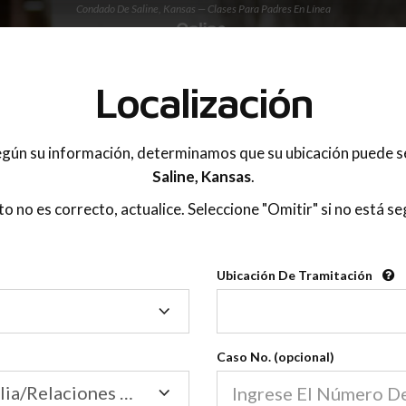
Condado De Saline, Kansas — Clases Para Padres En Línea
 PADRES
Localización
OnlineParentingPrograms.com
gún su información, determinamos que su ubicación puede s
®
e De Educación Para Padres En 
Saline,
Kansas
.
Condado De Saline (KS)
sto no es correcto, actualice. Seleccione "Omitir" si no está se
gPrograms.com
es una clase para padres reconocid
®
Ubicación De Tramitación
Ubicación
Saline
De
Tramitación
Caso No. (opcional)
Tribunal de Familia/Relaciones Domésticas