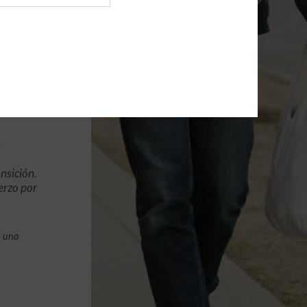
nsición.
erzo por
n una