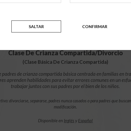
$49.99
AÑADIR
SALTAR
CONFIRMAR
4 Horas En Línea
Clase De Crianza Compartida/Divorcio
(Clase Básica De Crianza Compartida)
e padres de crianza compartida básica centrada en familias en tra
res aprenden habilidades para evitar errores comunes en un esfu
trabajar juntos con sus padres por el bien de los niños.
tivo: divorciarse, separarse, padres nunca casados o para padres que busca
modificación.
Disponible en
Inglés
y
Español