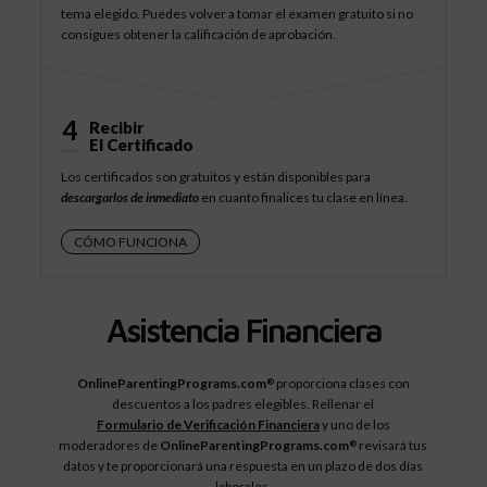
tema elegido. Puedes volver a tomar el examen gratuito si no
consigues obtener la calificación de aprobación.
4
Recibir
El Certificado
Los certificados son gratuitos y están disponibles para
descargarlos de inmediato
en cuanto finalices tu clase en línea.
CÓMO FUNCIONA
Asistencia Financiera
OnlineParentingPrograms.com
proporciona clases con
®
descuentos a los padres elegibles. Rellenar el
Formulario de Verificación Financiera
y uno de los
moderadores de
OnlineParentingPrograms.com
revisará tus
®
datos y te proporcionará una respuesta en un plazo de dos días
laborales.