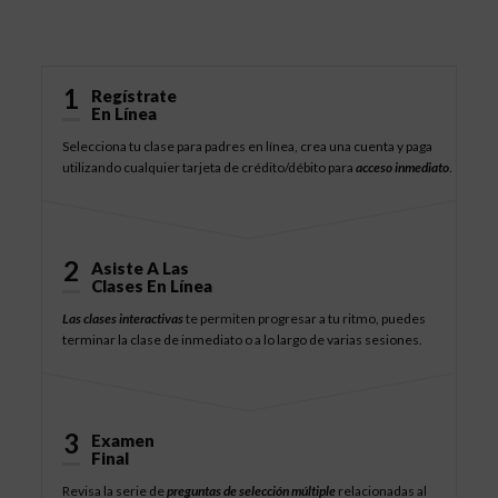
Cómo Funciona
1
Regístrate
En Línea
Selecciona tu clase para padres en línea, crea una cuenta y paga
utilizando cualquier tarjeta de crédito/débito para
acceso inmediato
.
2
Asiste A Las
Clases En Línea
Las clases interactivas
te permiten progresar a tu ritmo, puedes
terminar la clase de inmediato o a lo largo de varias sesiones.
3
Examen
Final
Revisa la serie de
preguntas de selección múltiple
relacionadas al