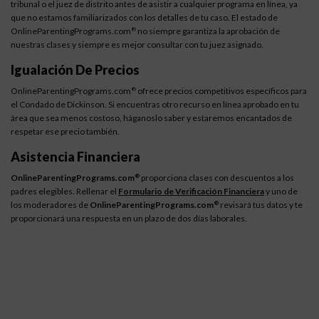
tribunal o el juez de distrito antes de asistir a cualquier programa en línea, ya
que no estamos familiarizados con los detalles de tu caso. El estado de
OnlineParentingPrograms.com
no siempre garantiza la aprobación de
®
nuestras clases y siempre es mejor consultar con tu juez asignado.
Igualación De Precios
OnlineParentingPrograms.com
ofrece precios competitivos específicos para
®
el Condado de Dickinson. Si encuentras otro recurso en línea aprobado en tu
área que sea menos costoso, háganoslo saber y estaremos encantados de
respetar ese precio también.
Asistencia Financiera
OnlineParentingPrograms.com
proporciona clases con descuentos a los
®
padres elegibles. Rellenar el
Formulario de Verificación Financiera
y uno de
los moderadores de
OnlineParentingPrograms.com
revisará tus datos y te
®
proporcionará una respuesta en un plazo de dos días laborales.