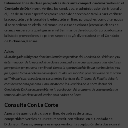
tribunal en línea de clase para padres de crianza compartida/divorciados en el
Condado de Dickinson
. Verifica los condados, el administrador del tribunal o
el juez de su caso específicos para tu caso de derecho de familia para verificar
la aceptación del tribunal de la educación en línea para padres como alternativa
si se te ordenó en el tribunal tomar una clase de crianza (como las clases de
crianza en persona que figuran en el Seminarios de educación aprobados para
la lista de proveedores de padres separados y/o divorciados) en el
Condado
de Dickinson, Kansas
.
Aviso:
Si un abogado o litigante tiene inquietudes específicas del Condado de Dickinson y tu
determinación de la necesidad de clases para padres de crianza compartida y/o clases
para padres (en persona o en línea), tienen la oportunidad de llevar esa inquietud a tu
juez, quien toma la determinación final. Cualquier solicitud para desviarse de la orden
del Tribunal con respecto a los casos en los Servicios del Tribunal de Familia debería
considerarse caso por caso. Comunícate con los Servicios de la Corte dentro del
Condado de Dickinson para obtener la aprobación del programa de crianza antes de
tomar cualquier clase de educación para padres en línea.
Consulta Con La Corte
A pesar de que nuestra clase en línea de padres de crianza
compartida/divorcios es un recurso verif. con tribunal en el Condado de
Dickinson, Kansas, siempre es mejor verificar la aceptación de la clase con el