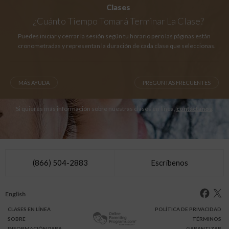
Clases
¿Cuánto Tiempo
Tomará Terminar La Clase?
Puedes iniciar y cerrar la sesión según tu horario pero las páginas están
cronometradas y representan la duración de cada clase que seleccionas.
MÁS AYUDA
PREGUNTAS FRECUENTES
Si quieres más información sobre nuestras clases en línea,
contáctanos
.
(866) 504-2883
Escríbenos
English
CLASES
EN LÍNEA
POLÍTICA DE PRIVACIDAD
SOBRE
TÉRMINOS
INFO
RMACIÓN
PARA
GARANTIZAR