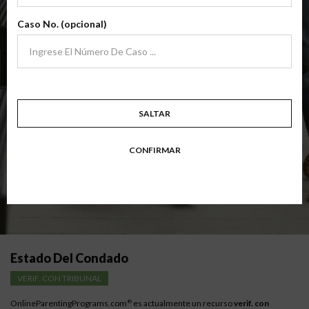
archivo
(Clase Básica De Crianza Compartida)
Caso No. (opcional)
Clase de padres de crianza compartida básica centrada en familias en
transición. Los padres aprenden habilidades para evitar errores comunes
en un esfuerzo por trabajar juntos con sus padres por el bien de los niños.
Objetivo: divorciarse, separarse, padres nunca casados o para padres que buscan una
modificación.
Disponible en
Inglés
y
Español
SALTAR
Resumen Detallado De La Clase
CONFIRMAR
Instrucciones para los padres con bajos ingresos
Estado Del Condado
VERIF. CON TRIBUNAL
OnlineParentingPrograms.com
es actualmente un recurso
verif. con
®