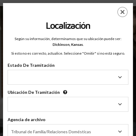
Condado De Dickinson, Kansas — Clases Para Padres En Línea
Saltar
ES
EN
al
contenido
Localización
principal
Según su información, determinamos que su ubicación puede ser:
OnlineParentingPrograms.com
Dickinson,
Kansas
.
®
Clase De Educación Para Padres En Línea
Si esto no es correcto, actualice. Seleccione "Omitir" si no está seguro.
Condado De Dickinson (KS)
OnlineParentingPrograms.com
es una clase para padres
®
Estado De Tramitación
reconocida por el tribunal
Estado
De
Dickinson
Tramitación
Ubicación De Tramitación
Ubicación
De
Tramitación
$49.99
AÑADIR
Agencia de archivo
Agencia
4 Horas En Línea
Tribunal de Familia/Relaciones Domésticas
Clase De Crianza Compartida/Divorcio
de