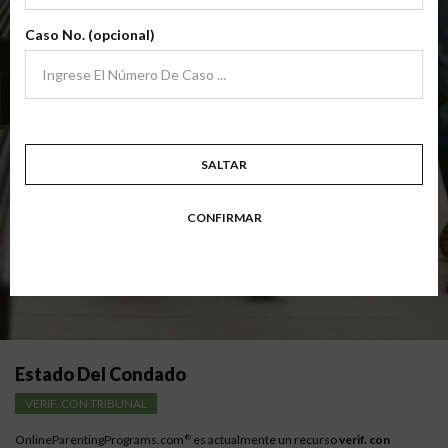
archivo
(Clase Básica De Crianza Compartida)
Caso No. (opcional)
Clase de padres de crianza compartida básica centrada en familias en
transición. Los padres aprenden habilidades para evitar errores comunes
en un esfuerzo por trabajar juntos con sus padres por el bien de los niños.
Objetivo: divorciarse, separarse, padres nunca casados o para padres que buscan una
modificación.
Disponible en
Inglés
y
Español
SALTAR
Resumen Detallado De La Clase
CONFIRMAR
Instrucciones para los padres con bajos ingresos
Estado Del Condado
VERIF. CON TRIBUNAL
OnlineParentingPrograms.com
es actualmente un recurso
verif. con
®