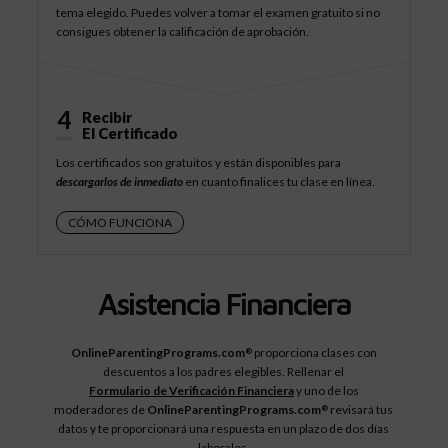
tema elegido. Puedes volver a tomar el examen gratuito si no
consigues obtener la calificación de aprobación.
4
Recibir
El Certificado
Los certificados son gratuitos y están disponibles para
descargarlos de inmediato
en cuanto finalices tu clase en línea.
CÓMO FUNCIONA
Asistencia Financiera
OnlineParentingPrograms.com
proporciona clases con
®
descuentos a los padres elegibles. Rellenar el
Formulario de Verificación Financiera
y uno de los
moderadores de
OnlineParentingPrograms.com
revisará tus
®
datos y te proporcionará una respuesta en un plazo de dos días
laborales.