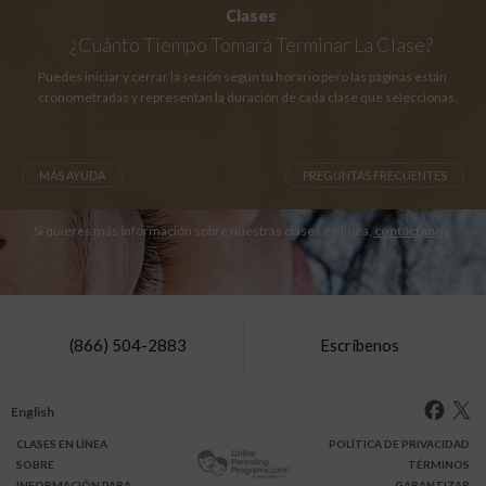
Clases
¿Cuánto Tiempo
Tomará Terminar La Clase?
Puedes iniciar y cerrar la sesión según tu horario pero las páginas están
cronometradas y representan la duración de cada clase que seleccionas.
MÁS AYUDA
PREGUNTAS FRECUENTES
Si quieres más información sobre nuestras clases en línea,
contáctanos
.
(866) 504-2883
Escríbenos
English
CLASES
EN LÍNEA
POLÍTICA DE PRIVACIDAD
SOBRE
TÉRMINOS
INFO
RMACIÓN
PARA
GARANTIZAR