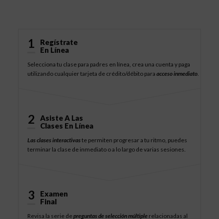
Cómo Funciona
1
Regístrate
En Línea
Selecciona tu clase para padres en línea, crea una cuenta y paga
utilizando cualquier tarjeta de crédito/débito para
acceso inmediato
.
2
Asiste A Las
Clases En Línea
Las clases interactivas
te permiten progresar a tu ritmo, puedes
terminar la clase de inmediato o a lo largo de varias sesiones.
3
Examen
Final
Revisa la serie de
preguntas de selección múltiple
relacionadas al