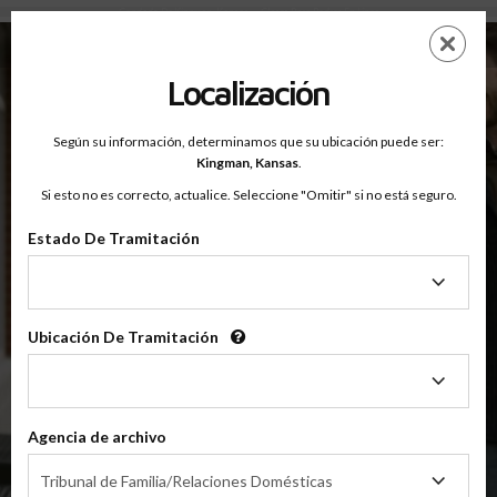
Condado De Kingman, Kansas — Clases Para Padres En Línea
Saltar
ES
EN
al
contenido
Localización
principal
Según su información, determinamos que su ubicación puede ser:
OnlineParentingPrograms.com
Kingman,
Kansas
.
®
Clase De Educación Para Padres En Línea
Si esto no es correcto, actualice. Seleccione "Omitir" si no está seguro.
Condado De Kingman (KS)
OnlineParentingPrograms.com
es una clase para padres
®
Estado De Tramitación
reconocida por el tribunal
Estado
De
Kingman
Tramitación
Ubicación De Tramitación
Ubicación
De
Tramitación
$49.99
AÑADIR
Agencia de archivo
Agencia
4 Horas En Línea
Tribunal de Familia/Relaciones Domésticas
Clase De Crianza Compartida/Divorcio
de