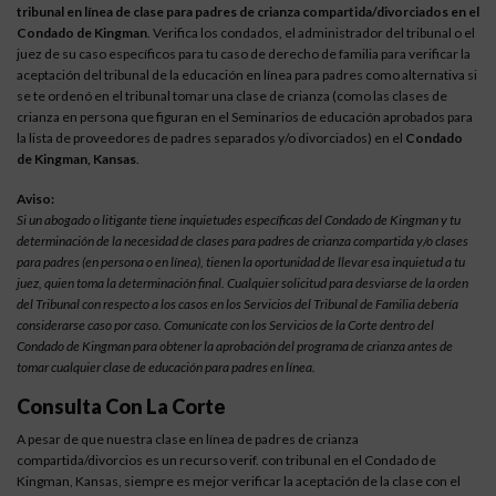
tribunal en línea de clase para padres de crianza compartida/divorciados en el
Condado de Kingman
. Verifica los condados, el administrador del tribunal o el
juez de su caso específicos para tu caso de derecho de familia para verificar la
aceptación del tribunal de la educación en línea para padres como alternativa si
se te ordenó en el tribunal tomar una clase de crianza (como las clases de
crianza en persona que figuran en el Seminarios de educación aprobados para
la lista de proveedores de padres separados y/o divorciados) en el
Condado
de Kingman, Kansas
.
Aviso:
Si un abogado o litigante tiene inquietudes específicas del Condado de Kingman y tu
determinación de la necesidad de clases para padres de crianza compartida y/o clases
para padres (en persona o en línea), tienen la oportunidad de llevar esa inquietud a tu
juez, quien toma la determinación final. Cualquier solicitud para desviarse de la orden
del Tribunal con respecto a los casos en los Servicios del Tribunal de Familia debería
considerarse caso por caso. Comunícate con los Servicios de la Corte dentro del
Condado de Kingman para obtener la aprobación del programa de crianza antes de
tomar cualquier clase de educación para padres en línea.
Consulta Con La Corte
A pesar de que nuestra clase en línea de padres de crianza
compartida/divorcios es un recurso verif. con tribunal en el Condado de
Kingman, Kansas, siempre es mejor verificar la aceptación de la clase con el