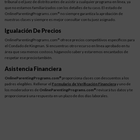
tribunal o el juez de distrito antes de asistir a cualquier programa en línea, ya
que no estamos familiarizados con los detalles de tu caso. El estado de
OnlineParentingPrograms.com
no siempre garantiza la aprobación de
®
nuestras clases y siempre es mejor consultar con tu juez asignado.
Igualación De Precios
OnlineParentingPrograms.com
ofrece precios competitivos específicos para
®
el Condado de Kingman. Si encuentras otro recurso en línea aprobado en tu
área que sea menos costoso, háganoslo saber y estaremos encantados de
respetar ese precio también.
Asistencia Financiera
OnlineParentingPrograms.com
proporciona clases con descuentos a los
®
padres elegibles. Rellenar el
Formulario de Verificación Financiera
y uno de
los moderadores de
OnlineParentingPrograms.com
revisará tus datos y te
®
proporcionará una respuesta en un plazo de dos días laborales.