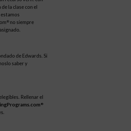
de la clase con el
no estamos
com
no siempre
®
 asignado.
Condado de Edwards. Si
noslo saber y
legibles. Rellenar el
tingPrograms.com
®
es.