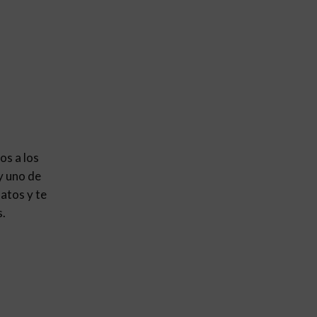
os a los
y uno de
atos y te
s.