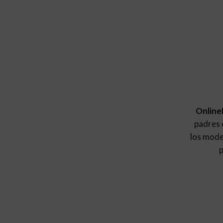
Online
padres e
los mod
p