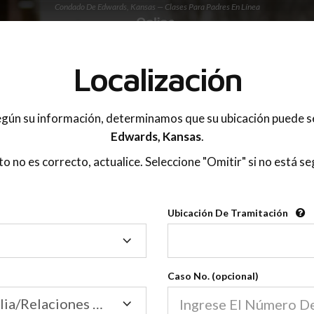
Condado De Edwards, Kansas — Clases Para Padres En Línea
 PADRES
Localización
OnlineParentingPrograms.com
gún su información, determinamos que su ubicación puede s
®
e De Educación Para Padres En 
Edwards,
Kansas
.
Condado De Edwards (KS)
sto no es correcto, actualice. Seleccione "Omitir" si no está se
gPrograms.com
es una clase para padres reconocid
®
Ubicación De Tramitación
Ubicación
Edwards
De
Tramitación
Caso No. (opcional)
Tribunal de Familia/Relaciones Domésticas