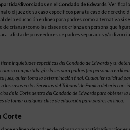
mpartida/divorciados en el Condado de Edwards
. Verifica 
nal o el juez de su caso específicos para tu caso de derecho de
nal de la educación en línea para padres como alternativa si se
e de crianza (como las clases de crianza en persona que figur
ra la lista de proveedores de padres separados y/o divorcia
e tiene inquietudes específicas del Condado de Edwards y tu dete
 crianza compartida y/o clases para padres (en persona o en línea
 tu juez, quien toma la determinación final. Cualquier solicitud pa
 a los casos en los Servicios del Tribunal de Familia debería consi
cios de la Corte dentro del Condado de Edwards para obtener la
s de tomar cualquier clase de educación para padres en línea.
a Corte
clase en línea de padres de crianza compartida/divorcios es u