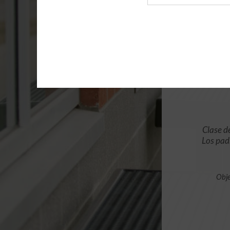
de
archivo
Clase d
Los pad
Obje