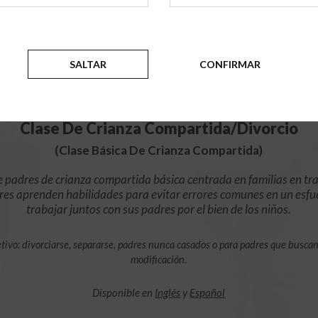
$49.99
AÑADIR
SALTAR
CONFIRMAR
4 Horas En Línea
Clase De Crianza Compartida/Divorcio
(Clase Básica De Crianza Compartida)
e padres de crianza compartida básica centrada en familias en tra
res aprenden habilidades para evitar errores comunes en un esfu
trabajar juntos con sus padres por el bien de los niños.
tivo: divorciarse, separarse, padres nunca casados o para padres que busca
modificación.
Disponible en
Inglés
y
Español