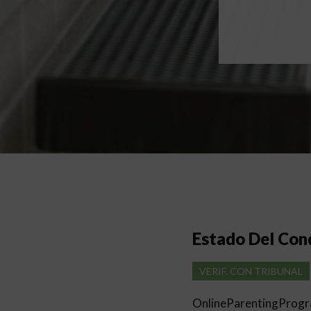
Estado Del Co
VERIF. CON TRIBUNAL
OnlineParentingProg