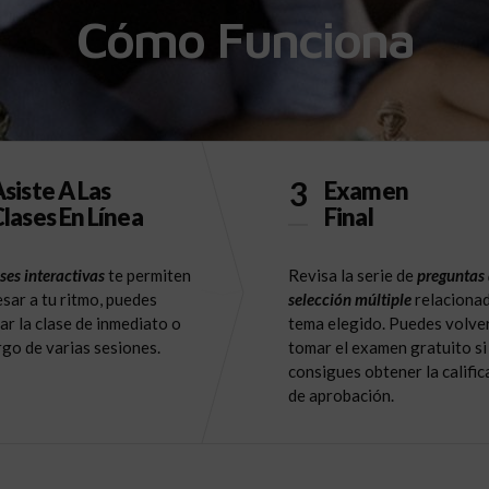
Cómo Funciona
3
siste A Las
Examen
lases En Línea
Final
ses interactivas
te permiten
Revisa la serie de
preguntas
sar a tu ritmo, puedes
selección múltiple
relacionad
ar la clase de inmediato o
tema elegido. Puedes volve
argo de varias sesiones.
tomar el examen gratuito si
consigues obtener la calific
de aprobación.