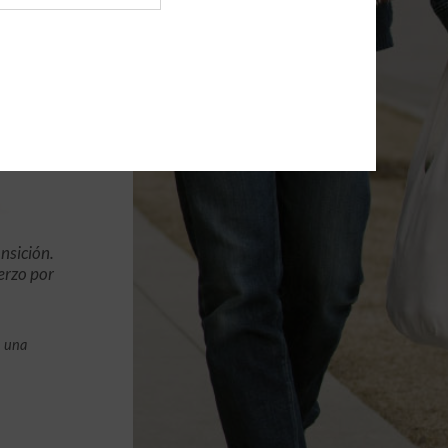
nsición.
erzo por
n una