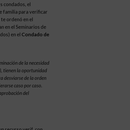
los condados, el
 familia para verificar
 te ordenó en el
an en el Seminarios de
dos) en el
Condado de
rminación de la necesidad
), tienen la oportunidad
ra desviarse de la orden
derarse caso por caso.
 aprobación del
n recurso verif. con