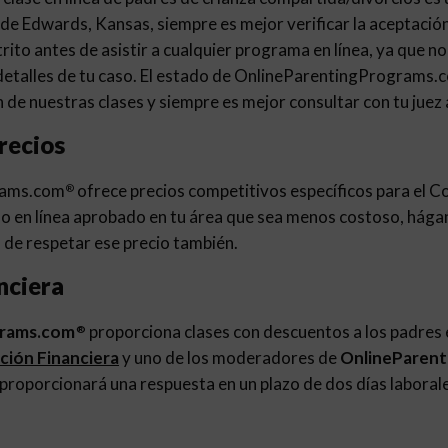
de Edwards, Kansas, siempre es mejor verificar la aceptación 
istrito antes de asistir a cualquier programa en línea, ya que 
 detalles de tu caso. El estado de OnlineParentingPrograms.
 de nuestras clases y siempre es mejor consultar con tu juez
recios
rams.com
ofrece precios competitivos específicos para el 
®
o en línea aprobado en tu área que sea menos costoso, hága
de respetar ese precio también.
nciera
grams.com
proporciona clases con descuentos a los padres e
®
ación Financiera
y uno de los moderadores de
OnlineParen
 proporcionará una respuesta en un plazo de dos días laboral