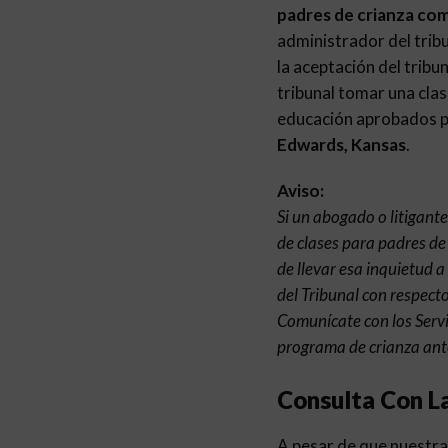
padres de crianza co
administrador del tribu
la aceptación del tribu
tribunal tomar una clas
educación aprobados pa
Edwards, Kansas
.
Aviso:
Si un abogado o litigant
de clases para padres de
de llevar esa inquietud a
del Tribunal con respecto
Comunícate con los Servi
programa de crianza ante
Consulta Con L
A pesar de que nuestra 