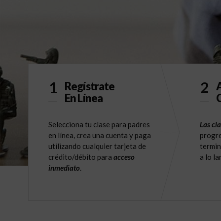
1
2
Regístrate
A
En Línea
C
Selecciona tu clase para padres
Las cla
en línea, crea una cuenta y paga
progre
utilizando cualquier tarjeta de
termin
crédito/débito para
acceso
a lo l
inmediato
.