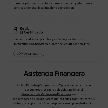
tema elegido. Puedes volver a tomar el examen gratuito si no
consigues obtener la calificación de aprobación.
4
Recibir
El Certificado
Los certificados son gratuitos y están disponibles para
descargarlos de inmediato
en cuanto finalices tu clase en línea.
CÓMO FUNCIONA
Asistencia Financiera
OnlineParentingPrograms.com
proporciona clases con
®
descuentos a los padres elegibles. Rellenar el
Formulario de Verificación Financiera
y uno de los
moderadores de
OnlineParentingPrograms.com
revisará tus
®
datos y te proporcionará una respuesta en un plazo de dos días
laborales.