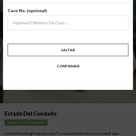
archivo
(Clase Básica De Crianza Compartida)
Caso No. (opcional)
Clase de padres de crianza compartida básica centrada en familias en
transición. Los padres aprenden habilidades para evitar errores comunes
en un esfuerzo por trabajar juntos con sus padres por el bien de los niños.
Objetivo: divorciarse, separarse, padres nunca casados o para padres que buscan una
modificación.
Disponible en
Inglés
y
Español
SALTAR
Resumen Detallado De La Clase
CONFIRMAR
Instrucciones para los padres con bajos ingresos
Estado Del Condado
VERIF. CON TRIBUNAL
OnlineParentingPrograms.com
es actualmente un recurso
verif. con
®