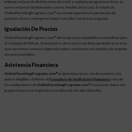
tribunal o el juez de distrito antes de asistir a cualquier programa en línea, ya
que no estamos familiarizados con los detalles de tu caso. El estado de
OnlineParentingPrograms.com
no siempre garantiza la aprobación de
®
nuestras clases y siempre es mejor consultar con tu juez asignado.
Igualación De Precios
OnlineParentingPrograms.com
ofrece precios competitivos específicos para
®
el Condado de Wilson. Si encuentras otro recurso en línea aprobado en tu área
que sea menos costoso, háganoslo saber y estaremos encantados de respetar
ese precio también.
Asistencia Financiera
OnlineParentingPrograms.com
proporciona clases con descuentos a los
®
padres elegibles. Rellenar el
Formulario de Verificación Financiera
y uno de
los moderadores de
OnlineParentingPrograms.com
revisará tus datos y te
®
proporcionará una respuesta en un plazo de dos días laborales.