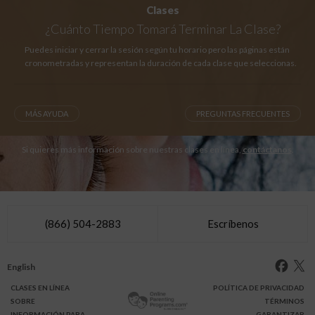
Clases
¿Cuánto Tiempo
Tomará Terminar La Clase?
Puedes iniciar y cerrar la sesión según tu horario pero las páginas están
cronometradas y representan la duración de cada clase que seleccionas.
MÁS AYUDA
PREGUNTAS FRECUENTES
Si quieres más información sobre nuestras clases en línea,
contáctanos
.
(866) 504-2883
Escríbenos
English
CLASES
EN LÍNEA
POLÍTICA DE PRIVACIDAD
SOBRE
TÉRMINOS
INFO
RMACIÓN
PARA
GARANTIZAR