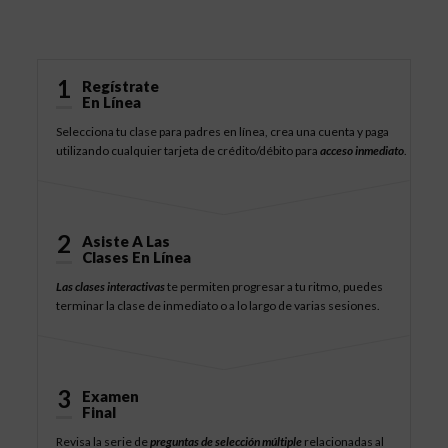
Cómo Funciona
1
Regístrate
En Línea
Selecciona tu clase para padres en línea, crea una cuenta y paga
utilizando cualquier tarjeta de crédito/débito para
acceso inmediato
.
2
Asiste A Las
Clases En Línea
Las clases interactivas
te permiten progresar a tu ritmo, puedes
terminar la clase de inmediato o a lo largo de varias sesiones.
3
Examen
Final
Revisa la serie de
preguntas de selección múltiple
relacionadas al