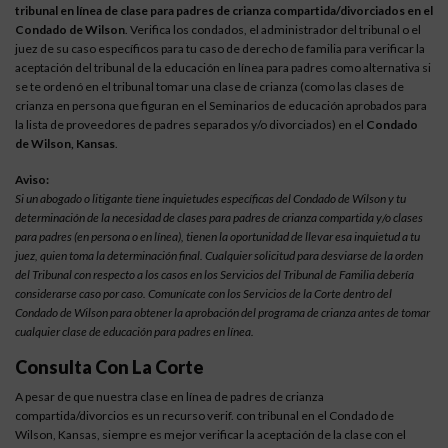
tribunal en línea de clase para padres de crianza compartida/divorciados en el
Condado de Wilson
. Verifica los condados, el administrador del tribunal o el
juez de su caso específicos para tu caso de derecho de familia para verificar la
aceptación del tribunal de la educación en línea para padres como alternativa si
se te ordenó en el tribunal tomar una clase de crianza (como las clases de
crianza en persona que figuran en el Seminarios de educación aprobados para
la lista de proveedores de padres separados y/o divorciados) en el
Condado
de Wilson, Kansas
.
Aviso:
Si un abogado o litigante tiene inquietudes específicas del Condado de Wilson y tu
determinación de la necesidad de clases para padres de crianza compartida y/o clases
para padres (en persona o en línea), tienen la oportunidad de llevar esa inquietud a tu
juez, quien toma la determinación final. Cualquier solicitud para desviarse de la orden
del Tribunal con respecto a los casos en los Servicios del Tribunal de Familia debería
considerarse caso por caso. Comunícate con los Servicios de la Corte dentro del
Condado de Wilson para obtener la aprobación del programa de crianza antes de tomar
cualquier clase de educación para padres en línea.
Consulta Con La Corte
A pesar de que nuestra clase en línea de padres de crianza
compartida/divorcios es un recurso verif. con tribunal en el Condado de
Wilson, Kansas, siempre es mejor verificar la aceptación de la clase con el