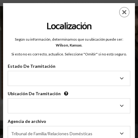
Condado De Wilson, Kansas — Clases Para Padres En Línea
Saltar
ES
EN
al
contenido
Localización
principal
Según su información, determinamos que su ubicación puede ser:
OnlineParentingPrograms.com
Wilson,
Kansas
.
®
Clase De Educación Para Padres En Línea
Si esto no es correcto, actualice. Seleccione "Omitir" si no está seguro.
Condado De Wilson (KS)
OnlineParentingPrograms.com
es una clase para padres
®
Estado De Tramitación
reconocida por el tribunal
Estado
De
Wilson
Tramitación
Ubicación De Tramitación
Ubicación
De
Tramitación
$49.99
AÑADIR
Agencia de archivo
Agencia
4 Horas En Línea
Tribunal de Familia/Relaciones Domésticas
Clase De Crianza Compartida/Divorcio
de