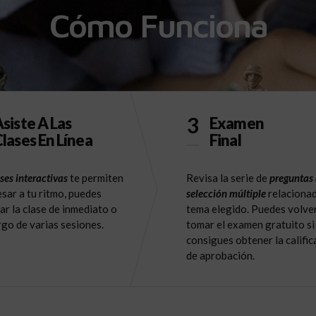
Cómo Funciona
3
siste A Las
Examen
lases En Línea
Final
ses interactivas
te permiten
Revisa la serie de
preguntas
sar a tu ritmo, puedes
selección múltiple
relacionad
ar la clase de inmediato o
tema elegido. Puedes volve
argo de varias sesiones.
tomar el examen gratuito si
consigues obtener la calific
de aprobación.