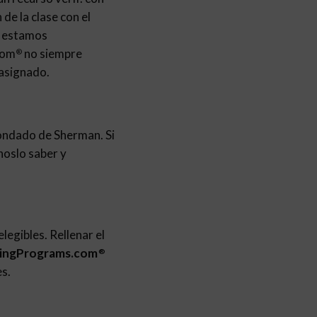
de la clase con el
no estamos
com
no siempre
®
 asignado.
Condado de Sherman. Si
noslo saber y
legibles. Rellenar el
tingPrograms.com
®
es.