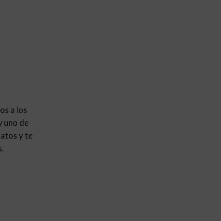
os a los
y uno de
atos y te
s.