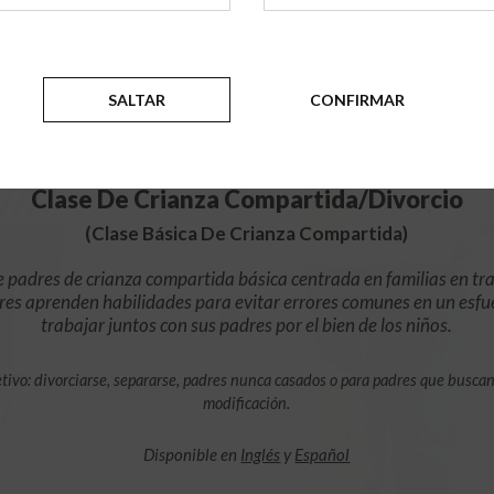
$49.99
AÑADIR
SALTAR
CONFIRMAR
4 Horas En Línea
Clase De Crianza Compartida/Divorcio
(Clase Básica De Crianza Compartida)
e padres de crianza compartida básica centrada en familias en tra
res aprenden habilidades para evitar errores comunes en un esfu
trabajar juntos con sus padres por el bien de los niños.
tivo: divorciarse, separarse, padres nunca casados o para padres que busca
modificación.
Disponible en
Inglés
y
Español