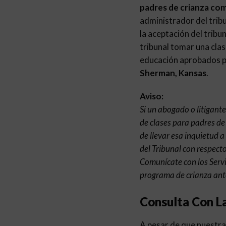
padres de crianza co
administrador del tribu
la aceptación del tribu
tribunal tomar una clas
educación aprobados pa
Sherman, Kansas
.
Aviso:
Si un abogado o litigant
de clases para padres de
de llevar esa inquietud a
del Tribunal con respecto
Comunícate con los Serv
programa de crianza ante
Consulta Con L
A pesar de que nuestra 