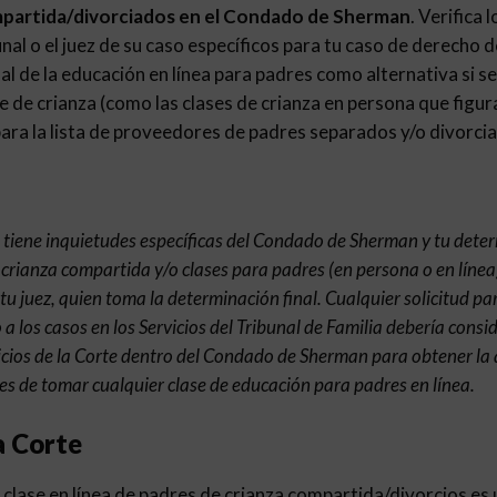
mpartida/divorciados en el Condado de Sherman
. Verifica 
nal o el juez de su caso específicos para tu caso de derecho de
nal de la educación en línea para padres como alternativa si se
e de crianza (como las clases de crianza en persona que figur
ra la lista de proveedores de padres separados y/o divorcia
e tiene inquietudes específicas del Condado de Sherman y tu dete
 crianza compartida y/o clases para padres (en persona o en línea
 tu juez, quien toma la determinación final. Cualquier solicitud pa
 a los casos en los Servicios del Tribunal de Familia debería consi
icios de la Corte dentro del Condado de Sherman para obtener la
s de tomar cualquier clase de educación para padres en línea.
a Corte
clase en línea de padres de crianza compartida/divorcios es u