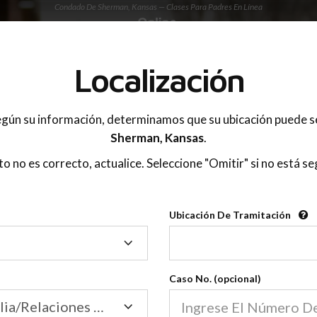
Condado De Sherman, Kansas — Clases Para Padres En Línea
 PADRES
Localización
OnlineParentingPrograms.com
gún su información, determinamos que su ubicación puede s
®
e De Educación Para Padres En 
Sherman,
Kansas
.
Condado De Sherman (KS)
sto no es correcto, actualice. Seleccione "Omitir" si no está se
gPrograms.com
es una clase para padres reconocid
®
Ubicación De Tramitación
Ubicación
Sherman
De
Tramitación
Caso No. (opcional)
Tribunal de Familia/Relaciones Domésticas