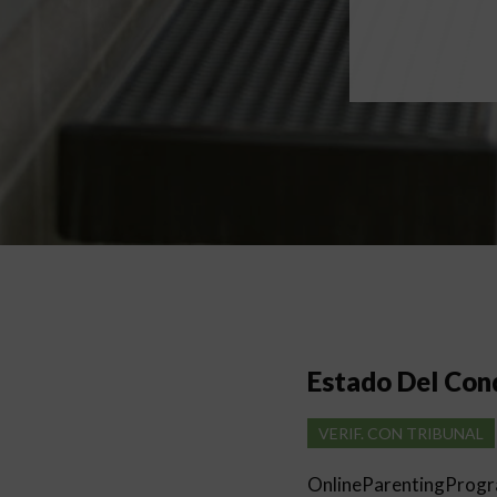
Estado Del Co
VERIF. CON TRIBUNAL
OnlineParentingProg