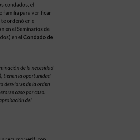
los condados, el
 familia para verificar
 te ordenó en el
an en el Seminarios de
dos) en el
Condado de
rminación de la necesidad
), tienen la oportunidad
ra desviarse de la orden
derarse caso por caso.
 aprobación del
n recurso verif. con