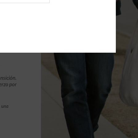
nsición.
erzo por
n una