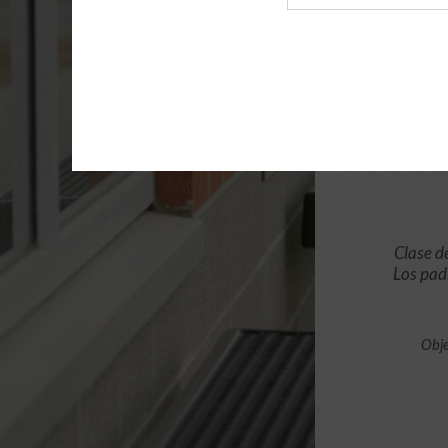
de
archivo
Clase d
Los pad
Obje