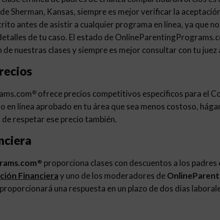
de Sherman, Kansas, siempre es mejor verificar la aceptación 
istrito antes de asistir a cualquier programa en línea, ya que 
 detalles de tu caso. El estado de OnlineParentingPrograms.
 de nuestras clases y siempre es mejor consultar con tu juez
recios
rams.com
ofrece precios competitivos específicos para el 
®
o en línea aprobado en tu área que sea menos costoso, hága
de respetar ese precio también.
nciera
grams.com
proporciona clases con descuentos a los padres e
®
ación Financiera
y uno de los moderadores de
OnlineParen
 proporcionará una respuesta en un plazo de dos días laboral