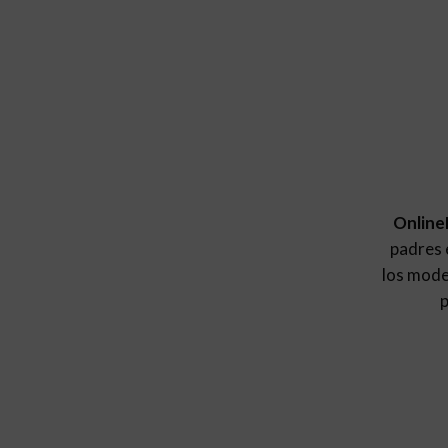
Online
padres e
los mod
p