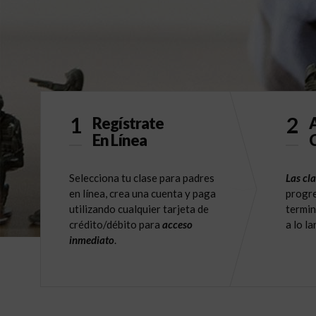
1
2
Regístrate
A
En Línea
C
Selecciona tu clase para padres
Las cla
en línea, crea una cuenta y paga
progre
utilizando cualquier tarjeta de
termin
crédito/débito para
acceso
a lo l
inmediato
.