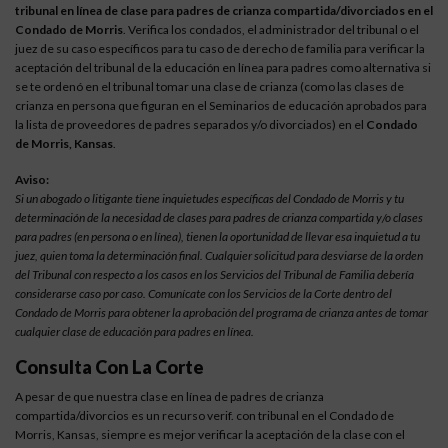
tribunal en línea de clase para padres de crianza compartida/divorciados en el
Condado de Morris
. Verifica los condados, el administrador del tribunal o el
juez de su caso específicos para tu caso de derecho de familia para verificar la
aceptación del tribunal de la educación en línea para padres como alternativa si
se te ordenó en el tribunal tomar una clase de crianza (como las clases de
crianza en persona que figuran en el Seminarios de educación aprobados para
la lista de proveedores de padres separados y/o divorciados) en el
Condado
de Morris, Kansas
.
Aviso:
Si un abogado o litigante tiene inquietudes específicas del Condado de Morris y tu
determinación de la necesidad de clases para padres de crianza compartida y/o clases
para padres (en persona o en línea), tienen la oportunidad de llevar esa inquietud a tu
juez, quien toma la determinación final. Cualquier solicitud para desviarse de la orden
del Tribunal con respecto a los casos en los Servicios del Tribunal de Familia debería
considerarse caso por caso. Comunícate con los Servicios de la Corte dentro del
Condado de Morris para obtener la aprobación del programa de crianza antes de tomar
cualquier clase de educación para padres en línea.
Consulta Con La Corte
A pesar de que nuestra clase en línea de padres de crianza
compartida/divorcios es un recurso verif. con tribunal en el Condado de
Morris, Kansas, siempre es mejor verificar la aceptación de la clase con el