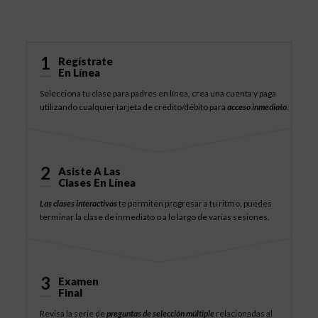
Cómo Funciona
1
Regístrate
En Línea
Selecciona tu clase para padres en línea, crea una cuenta y paga
utilizando cualquier tarjeta de crédito/débito para
acceso inmediato
.
2
Asiste A Las
Clases En Línea
Las clases interactivas
te permiten progresar a tu ritmo, puedes
terminar la clase de inmediato o a lo largo de varias sesiones.
3
Examen
Final
Revisa la serie de
preguntas de selección múltiple
relacionadas al