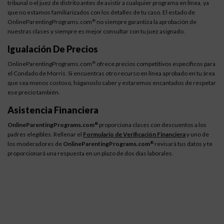
tribunal o el juez de distrito antes de asistir a cualquier programa en línea, ya
que no estamos familiarizados con los detalles de tu caso. El estado de
OnlineParentingPrograms.com
no siempre garantiza la aprobación de
®
nuestras clases y siempre es mejor consultar con tu juez asignado.
Igualación De Precios
OnlineParentingPrograms.com
ofrece precios competitivos específicos para
®
el Condado de Morris. Si encuentras otro recurso en línea aprobado en tu área
que sea menos costoso, háganoslo saber y estaremos encantados de respetar
ese precio también.
Asistencia Financiera
OnlineParentingPrograms.com
proporciona clases con descuentos a los
®
padres elegibles. Rellenar el
Formulario de Verificación Financiera
y uno de
los moderadores de
OnlineParentingPrograms.com
revisará tus datos y te
®
proporcionará una respuesta en un plazo de dos días laborales.