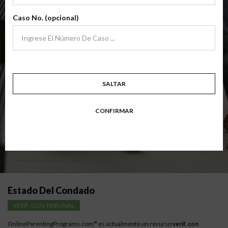
archivo
(Clase Básica De Crianza Compartida)
Caso No. (opcional)
Clase de padres de crianza compartida básica centrada en familias en
transición. Los padres aprenden habilidades para evitar errores comunes
en un esfuerzo por trabajar juntos con sus padres por el bien de los niños.
Objetivo: divorciarse, separarse, padres nunca casados o para padres que buscan una
modificación.
Disponible en
Inglés
y
Español
SALTAR
Resumen Detallado De La Clase
CONFIRMAR
Instrucciones para los padres con bajos ingresos
Estado Del Condado
VERIF. CON TRIBUNAL
OnlineParentingPrograms.com
es actualmente un recurso
verif. con
®