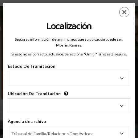
Condado De Morris, Kansas — Clases Para Padres En Línea
Saltar
ES
EN
al
contenido
Localización
principal
Según su información, determinamos que su ubicación puede ser:
OnlineParentingPrograms.com
Morris,
Kansas
.
®
Clase De Educación Para Padres En Línea
Si esto no es correcto, actualice. Seleccione "Omitir" si no está seguro.
Condado De Morris (KS)
OnlineParentingPrograms.com
es una clase para padres
®
Estado De Tramitación
reconocida por el tribunal
Estado
De
Morris
Tramitación
Ubicación De Tramitación
Ubicación
De
Tramitación
$49.99
AÑADIR
Agencia de archivo
Agencia
4 Horas En Línea
Tribunal de Familia/Relaciones Domésticas
Clase De Crianza Compartida/Divorcio
de