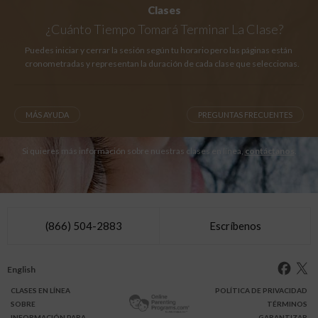
Clases
¿Cuánto Tiempo
Tomará Terminar La Clase?
Puedes iniciar y cerrar la sesión según tu horario pero las páginas están
cronometradas y representan la duración de cada clase que seleccionas.
MÁS AYUDA
PREGUNTAS FRECUENTES
Si quieres más información sobre nuestras clases en línea,
contáctanos
.
(866) 504-2883
Escríbenos
English
CLASES
EN LÍNEA
POLÍTICA DE PRIVACIDAD
SOBRE
TÉRMINOS
INFO
RMACIÓN
PARA
GARANTIZAR