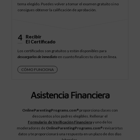
tema elegido. Puedes volver a tomar el examen gratuito si no
consigues obtener la calificación de aprobación.
4
Recibir
El Certificado
Los certificados son gratuitos y están disponibles para
descargarlos de inmediato
en cuanto finalices tu clase en línea.
CÓMO FUNCIONA
Asistencia Financiera
OnlineParentingPrograms.com
proporciona clases con
®
descuentos a los padres elegibles. Rellenar el
Formulario de Verificación Financiera
y uno de los
moderadores de
OnlineParentingPrograms.com
revisará tus
®
datos y te proporcionará una respuesta en un plazo de dos días
laborales.