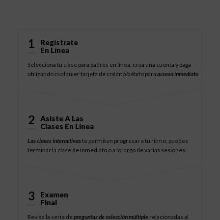
Cómo Funciona
1
Regístrate
En Línea
Selecciona tu clase para padres en línea, crea una cuenta y paga
utilizando cualquier tarjeta de crédito/débito para
acceso inmediato
.
2
Asiste A Las
Clases En Línea
Las clases interactivas
te permiten progresar a tu ritmo, puedes
terminar la clase de inmediato o a lo largo de varias sesiones.
3
Examen
Final
Revisa la serie de
preguntas de selección múltiple
relacionadas al