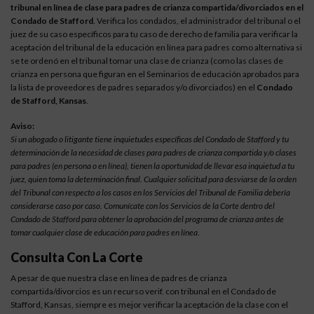
tribunal en línea de clase para padres de crianza compartida/divorciados en el
Condado de Stafford
. Verifica los condados, el administrador del tribunal o el
juez de su caso específicos para tu caso de derecho de familia para verificar la
aceptación del tribunal de la educación en línea para padres como alternativa si
se te ordenó en el tribunal tomar una clase de crianza (como las clases de
crianza en persona que figuran en el Seminarios de educación aprobados para
la lista de proveedores de padres separados y/o divorciados) en el
Condado
de Stafford, Kansas
.
Aviso:
Si un abogado o litigante tiene inquietudes específicas del Condado de Stafford y tu
determinación de la necesidad de clases para padres de crianza compartida y/o clases
para padres (en persona o en línea), tienen la oportunidad de llevar esa inquietud a tu
juez, quien toma la determinación final. Cualquier solicitud para desviarse de la orden
del Tribunal con respecto a los casos en los Servicios del Tribunal de Familia debería
considerarse caso por caso. Comunícate con los Servicios de la Corte dentro del
Condado de Stafford para obtener la aprobación del programa de crianza antes de
tomar cualquier clase de educación para padres en línea.
Consulta Con La Corte
A pesar de que nuestra clase en línea de padres de crianza
compartida/divorcios es un recurso verif. con tribunal en el Condado de
Stafford, Kansas, siempre es mejor verificar la aceptación de la clase con el