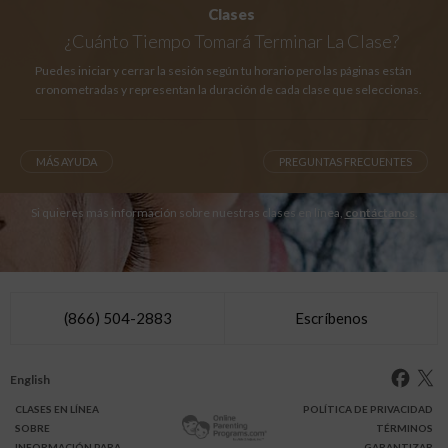
Clases
¿Cuánto Tiempo
Tomará Terminar La Clase?
Puedes iniciar y cerrar la sesión según tu horario pero las páginas están
cronometradas y representan la duración de cada clase que seleccionas.
MÁS AYUDA
PREGUNTAS FRECUENTES
Si quieres más información sobre nuestras clases en línea,
contáctanos
.
(866) 504-2883
Escríbenos
English
CLASES
EN LÍNEA
POLÍTICA DE PRIVACIDAD
SOBRE
TÉRMINOS
INFO
RMACIÓN
PARA
GARANTIZAR