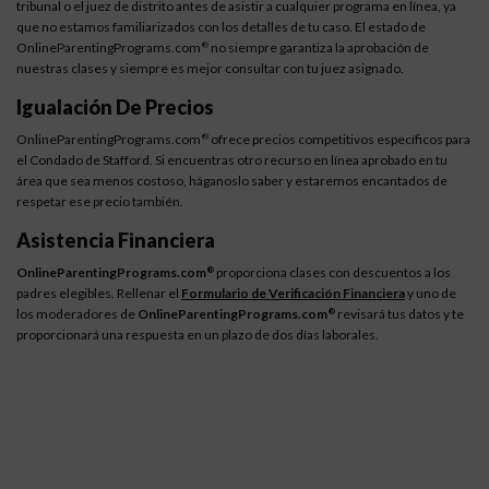
tribunal o el juez de distrito antes de asistir a cualquier programa en línea, ya
que no estamos familiarizados con los detalles de tu caso. El estado de
OnlineParentingPrograms.com
no siempre garantiza la aprobación de
®
nuestras clases y siempre es mejor consultar con tu juez asignado.
Igualación De Precios
OnlineParentingPrograms.com
ofrece precios competitivos específicos para
®
el Condado de Stafford. Si encuentras otro recurso en línea aprobado en tu
área que sea menos costoso, háganoslo saber y estaremos encantados de
respetar ese precio también.
Asistencia Financiera
OnlineParentingPrograms.com
proporciona clases con descuentos a los
®
padres elegibles. Rellenar el
Formulario de Verificación Financiera
y uno de
los moderadores de
OnlineParentingPrograms.com
revisará tus datos y te
®
proporcionará una respuesta en un plazo de dos días laborales.