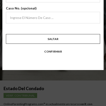
archivo
(Clase Básica De Crianza Compartida)
Caso No. (opcional)
Clase de padres de crianza compartida básica centrada en familias en
transición. Los padres aprenden habilidades para evitar errores comunes
en un esfuerzo por trabajar juntos con sus padres por el bien de los niños.
Objetivo: divorciarse, separarse, padres nunca casados o para padres que buscan una
modificación.
Disponible en
Inglés
y
Español
SALTAR
Resumen Detallado De La Clase
CONFIRMAR
Instrucciones para los padres con bajos ingresos
Estado Del Condado
VERIF. CON TRIBUNAL
OnlineParentingPrograms.com
es actualmente un recurso
verif. con
®