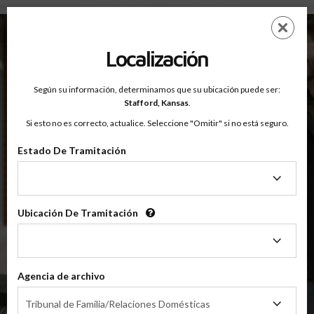
Condado De Stafford, Kansas — Clases Para Padres En Línea
Saltar
ES
EN
al
contenido
Localización
principal
Según su información, determinamos que su ubicación puede ser:
OnlineParentingPrograms.com
Stafford,
Kansas
.
®
Clase De Educación Para Padres En Línea
Si esto no es correcto, actualice. Seleccione "Omitir" si no está seguro.
Condado De Stafford (KS)
OnlineParentingPrograms.com
es una clase para padres
®
Estado De Tramitación
reconocida por el tribunal
Estado
De
Stafford
Tramitación
Ubicación De Tramitación
Ubicación
De
Tramitación
$49.99
AÑADIR
Agencia de archivo
Agencia
4 Horas En Línea
Tribunal de Familia/Relaciones Domésticas
Clase De Crianza Compartida/Divorcio
de