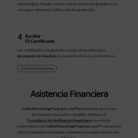
tema elegido. Puedes volver a tomar el examen gratuito si no
consigues obtener la calificación de aprobación.
4
Recibir
El Certificado
Los certificados son gratuitos y están disponibles para
descargarlos de inmediato
en cuanto finalices tu clase en línea.
CÓMO FUNCIONA
Asistencia Financiera
OnlineParentingPrograms.com
proporciona clases con
®
descuentos a los padres elegibles. Rellenar el
Formulario de Verificación Financiera
y uno de los
moderadores de
OnlineParentingPrograms.com
revisará tus
®
datos y te proporcionará una respuesta en un plazo de dos días
laborales.