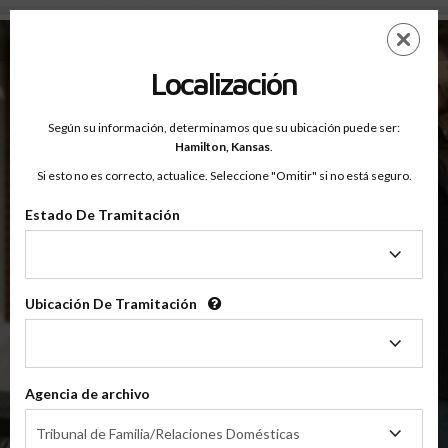
Condado De Hamilton, Kansas — Clases Para Padres En Línea
Saltar
ES
EN
al
contenido
Localización
principal
Según su información, determinamos que su ubicación puede ser:
OnlineParentingPrograms.com
Hamilton,
Kansas
.
®
Clase De Educación Para Padres En Línea
Si esto no es correcto, actualice. Seleccione "Omitir" si no está seguro.
Condado De Hamilton (KS)
OnlineParentingPrograms.com
es una clase para padres
®
Estado De Tramitación
reconocida por el tribunal
Estado
De
Hamilton
Tramitación
Ubicación De Tramitación
Ubicación
De
Tramitación
$49.99
AÑADIR
Agencia de archivo
Agencia
4 Horas En Línea
Tribunal de Familia/Relaciones Domésticas
Clase De Crianza Compartida/Divorcio
de