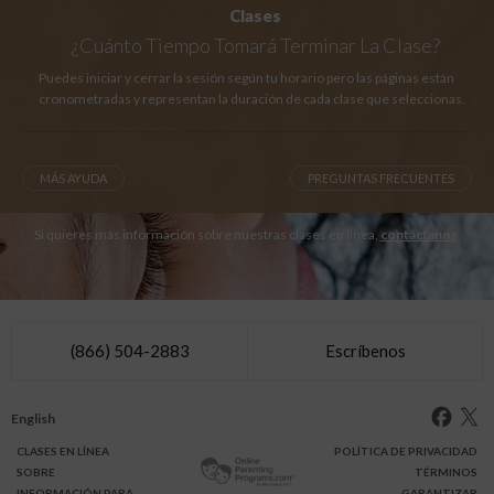
Clases
¿Cuánto Tiempo
Tomará Terminar La Clase?
Puedes iniciar y cerrar la sesión según tu horario pero las páginas están
cronometradas y representan la duración de cada clase que seleccionas.
MÁS AYUDA
PREGUNTAS FRECUENTES
Si quieres más información sobre nuestras clases en línea,
contáctanos
.
(866) 504-2883
Escríbenos
English
CLASES
EN LÍNEA
POLÍTICA DE PRIVACIDAD
SOBRE
TÉRMINOS
INFO
RMACIÓN
PARA
GARANTIZAR