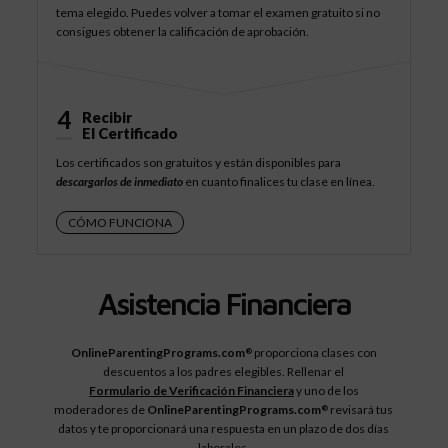
tema elegido. Puedes volver a tomar el examen gratuito si no
consigues obtener la calificación de aprobación.
4
Recibir
El Certificado
Los certificados son gratuitos y están disponibles para
descargarlos de inmediato
en cuanto finalices tu clase en línea.
CÓMO FUNCIONA
Asistencia Financiera
OnlineParentingPrograms.com
proporciona clases con
®
descuentos a los padres elegibles. Rellenar el
Formulario de Verificación Financiera
y uno de los
moderadores de
OnlineParentingPrograms.com
revisará tus
®
datos y te proporcionará una respuesta en un plazo de dos días
laborales.