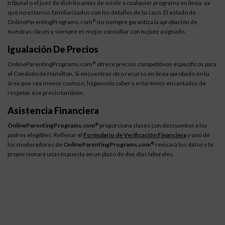
tribunal o el juez de distrito antes de asistir a cualquier programa en línea, ya
que no estamos familiarizados con los detalles de tu caso. El estado de
OnlineParentingPrograms.com
no siempre garantiza la aprobación de
®
nuestras clases y siempre es mejor consultar con tu juez asignado.
Igualación De Precios
OnlineParentingPrograms.com
ofrece precios competitivos específicos para
®
el Condado de Hamilton. Si encuentras otro recurso en línea aprobado en tu
área que sea menos costoso, háganoslo saber y estaremos encantados de
respetar ese precio también.
Asistencia Financiera
OnlineParentingPrograms.com
proporciona clases con descuentos a los
®
padres elegibles. Rellenar el
Formulario de Verificación Financiera
y uno de
los moderadores de
OnlineParentingPrograms.com
revisará tus datos y te
®
proporcionará una respuesta en un plazo de dos días laborales.