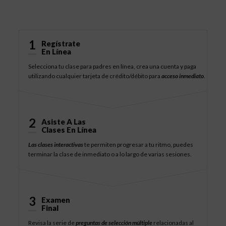
Cómo Funciona
1
Regístrate
En Línea
Selecciona tu clase para padres en línea, crea una cuenta y paga
utilizando cualquier tarjeta de crédito/débito para
acceso inmediato
.
2
Asiste A Las
Clases En Línea
Las clases interactivas
te permiten progresar a tu ritmo, puedes
terminar la clase de inmediato o a lo largo de varias sesiones.
3
Examen
Final
Revisa la serie de
preguntas de selección múltiple
relacionadas al