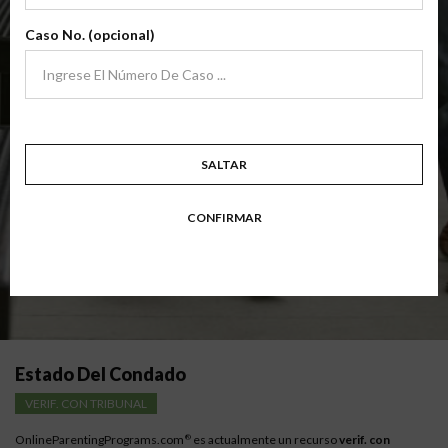
archivo
(Clase Básica De Crianza Compartida)
Caso No. (opcional)
Clase de padres de crianza compartida básica centrada en familias en
transición. Los padres aprenden habilidades para evitar errores comunes
en un esfuerzo por trabajar juntos con sus padres por el bien de los niños.
Objetivo: divorciarse, separarse, padres nunca casados o para padres que buscan una
modificación.
Disponible en
Inglés
y
Español
SALTAR
Resumen Detallado De La Clase
CONFIRMAR
Instrucciones para los padres con bajos ingresos
Estado Del Condado
VERIF. CON TRIBUNAL
OnlineParentingPrograms.com
es actualmente un recurso
verif. con
®