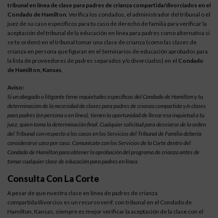
tribunal en línea de clase para padres de crianza compartida/divorciados en el
Condado de Hamilton
. Verifica los condados, el administrador del tribunal o el
juez de su caso específicos para tu caso de derecho de familia para verificar la
aceptación del tribunal de la educación en línea para padres como alternativa si
se te ordenó en el tribunal tomar una clase de crianza (como las clases de
crianza en persona que figuran en el Seminarios de educación aprobados para
la lista de proveedores de padres separados y/o divorciados) en el
Condado
de Hamilton, Kansas
.
Aviso:
Si un abogado o litigante tiene inquietudes específicas del Condado de Hamilton y tu
determinación de la necesidad de clases para padres de crianza compartida y/o clases
para padres (en persona o en línea), tienen la oportunidad de llevar esa inquietud a tu
juez, quien toma la determinación final. Cualquier solicitud para desviarse de la orden
del Tribunal con respecto a los casos en los Servicios del Tribunal de Familia debería
considerarse caso por caso. Comunícate con los Servicios de la Corte dentro del
Condado de Hamilton para obtener la aprobación del programa de crianza antes de
tomar cualquier clase de educación para padres en línea.
Consulta Con La Corte
A pesar de que nuestra clase en línea de padres de crianza
compartida/divorcios es un recurso verif. con tribunal en el Condado de
Hamilton, Kansas, siempre es mejor verificar la aceptación de la clase con el