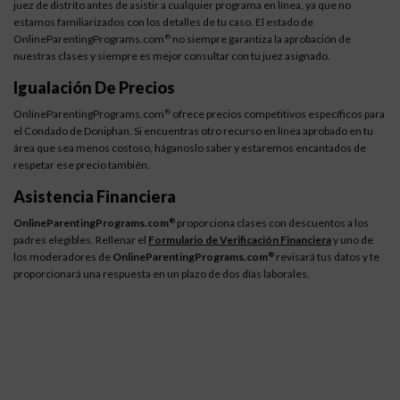
juez de distrito antes de asistir a cualquier programa en línea, ya que no
estamos familiarizados con los detalles de tu caso. El estado de
OnlineParentingPrograms.com
no siempre garantiza la aprobación de
®
nuestras clases y siempre es mejor consultar con tu juez asignado.
Igualación De Precios
OnlineParentingPrograms.com
ofrece precios competitivos específicos para
®
el Condado de Doniphan. Si encuentras otro recurso en línea aprobado en tu
área que sea menos costoso, háganoslo saber y estaremos encantados de
respetar ese precio también.
Asistencia Financiera
OnlineParentingPrograms.com
proporciona clases con descuentos a los
®
padres elegibles. Rellenar el
Formulario de Verificación Financiera
y uno de
los moderadores de
OnlineParentingPrograms.com
revisará tus datos y te
®
proporcionará una respuesta en un plazo de dos días laborales.