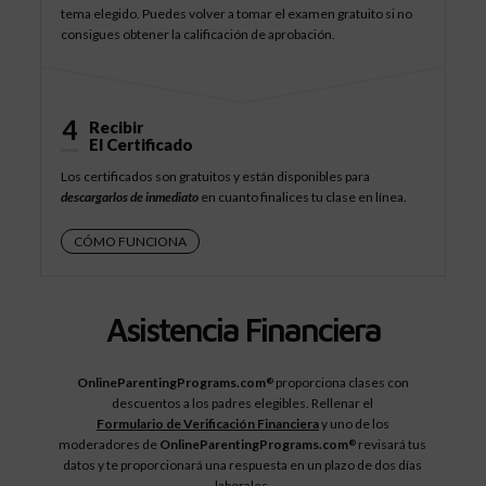
tema elegido. Puedes volver a tomar el examen gratuito si no
consigues obtener la calificación de aprobación.
4
Recibir
El Certificado
Los certificados son gratuitos y están disponibles para
descargarlos de inmediato
en cuanto finalices tu clase en línea.
CÓMO FUNCIONA
Asistencia Financiera
OnlineParentingPrograms.com
proporciona clases con
®
descuentos a los padres elegibles. Rellenar el
Formulario de Verificación Financiera
y uno de los
moderadores de
OnlineParentingPrograms.com
revisará tus
®
datos y te proporcionará una respuesta en un plazo de dos días
laborales.