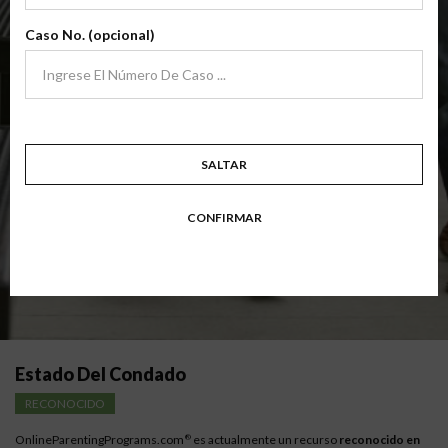
archivo
(Clase Básica De Crianza Compartida)
Caso No. (opcional)
Clase de padres de crianza compartida básica centrada en familias en
transición. Los padres aprenden habilidades para evitar errores comunes
en un esfuerzo por trabajar juntos con sus padres por el bien de los niños.
Objetivo: divorciarse, separarse, padres nunca casados o para padres que buscan una
modificación.
Disponible en
Inglés
y
Español
SALTAR
Resumen Detallado De La Clase
CONFIRMAR
Instrucciones para los padres con bajos ingresos
Estado Del Condado
RECONOCIDO
OnlineParentingPrograms.com
es actualmente un recurso
reconocido en
®