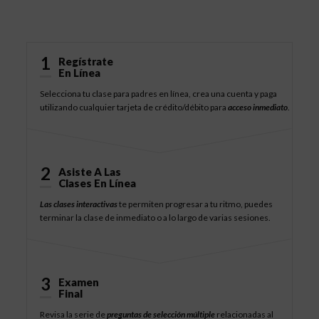
Cómo Funciona
1
Regístrate
En Línea
Selecciona tu clase para padres en línea, crea una cuenta y paga
utilizando cualquier tarjeta de crédito/débito para
acceso inmediato
.
2
Asiste A Las
Clases En Línea
Las clases interactivas
te permiten progresar a tu ritmo, puedes
terminar la clase de inmediato o a lo largo de varias sesiones.
3
Examen
Final
Revisa la serie de
preguntas de selección múltiple
relacionadas al