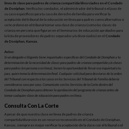
línea de clase para padres de crianza compartida/divorciados en el Condado
de Doniphan
. Verifica los condados, el administrador del tribunal o el juez de
su caso específicos para tu caso de derecho de familia para verificar la
aceptación del tribunal de la educación en línea para padres como alternativa si
se te ordenó en el tribunal tomar una clase de crianza (como las clases de
crianza en persona que figuran en el Seminarios de educación aprobados para
la lista de proveedores de padres separados y/o divorciados) en el
Condado
de Doniphan, Kansas
.
Aviso:
Si un abogado o litigante tiene inquietudes específicas del Condado de Doniphan y tu
determinación de la necesidad de clases para padres de crianza compartida y/o clases
para padres (en persona o en línea), tienen la oportunidad de llevar esa inquietud a tu
juez, quien toma la determinación final. Cualquier solicitud para desviarse de la orden
del Tribunal con respecto a los casos en los Servicios del Tribunal de Familia debería
considerarse caso por caso. Comunícate con los Servicios de la Corte dentro del
Condado de Doniphan para obtener la aprobación del programa de crianza antes de
tomar cualquier clase de educación para padres en línea.
Consulta Con La Corte
A pesar de que nuestra clase en línea de padres de crianza
compartida/divorcios es un recurso reconocido en el Condado de Doniphan,
Kansas, siempre es mejor verificar la aceptación de la clase con el tribunal o el