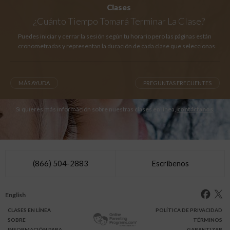
Clases
¿Cuánto Tiempo
Tomará Terminar La Clase?
Puedes iniciar y cerrar la sesión según tu horario pero las páginas están
cronometradas y representan la duración de cada clase que seleccionas.
MÁS AYUDA
PREGUNTAS FRECUENTES
Si quieres más información sobre nuestras clases en línea,
contáctanos
.
(866) 504-2883
Escríbenos
English
CLASES
EN LÍNEA
POLÍTICA DE PRIVACIDAD
SOBRE
TÉRMINOS
INFO
RMACIÓN
PARA
GARANTIZAR