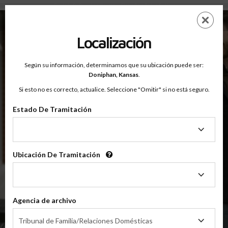
Condado De Doniphan, Kansas — Clases Para Padres En Línea
Saltar
ES
EN
al
contenido
Localización
principal
Según su información, determinamos que su ubicación puede ser:
OnlineParentingPrograms.com
Doniphan,
Kansas
.
®
Clase De Educación Para Padres En Línea
Si esto no es correcto, actualice. Seleccione "Omitir" si no está seguro.
Condado De Doniphan (KS)
OnlineParentingPrograms.com
es una clase para padres
®
Estado De Tramitación
reconocida por el tribunal
Estado
De
Doniphan
Tramitación
Ubicación De Tramitación
Ubicación
De
Tramitación
$49.99
AÑADIR
Agencia de archivo
Agencia
4 Horas En Línea
Tribunal de Familia/Relaciones Domésticas
Clase De Crianza Compartida/Divorcio
de