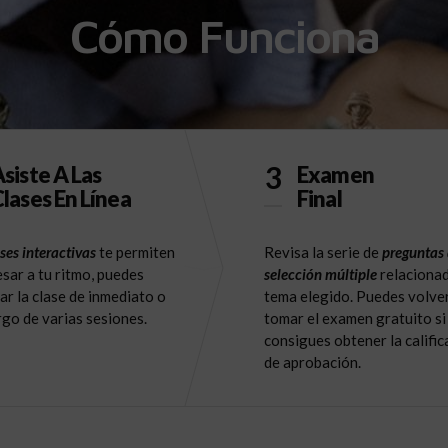
Cómo Funciona
3
siste A Las
Examen
lases En Línea
Final
ses interactivas
te permiten
Revisa la serie de
preguntas
sar a tu ritmo, puedes
selección múltiple
relacionad
ar la clase de inmediato o
tema elegido. Puedes volve
argo de varias sesiones.
tomar el examen gratuito si
consigues obtener la calific
de aprobación.