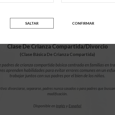
$49.99
AÑADIR
SALTAR
CONFIRMAR
4 Horas En Línea
Clase De Crianza Compartida/Divorcio
(Clase Básica De Crianza Compartida)
e padres de crianza compartida básica centrada en familias en tra
res aprenden habilidades para evitar errores comunes en un esfu
trabajar juntos con sus padres por el bien de los niños.
tivo: divorciarse, separarse, padres nunca casados o para padres que busca
modificación.
Disponible en
Inglés
y
Español