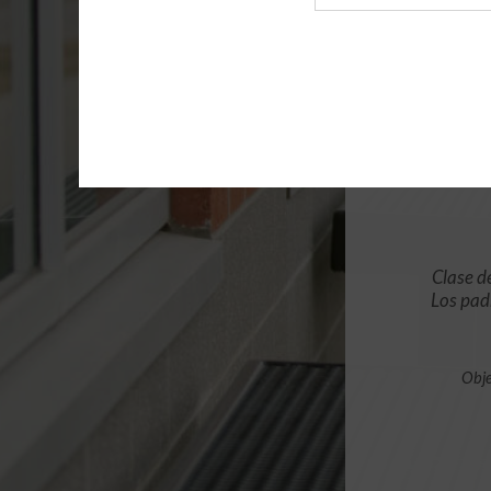
de
archivo
Clase d
Los pad
Obje