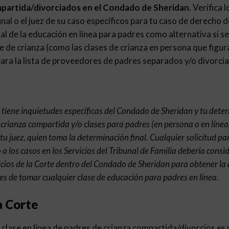
mpartida/divorciados en el Condado de Sheridan
. Verifica 
nal o el juez de su caso específicos para tu caso de derecho de
nal de la educación en línea para padres como alternativa si se
e de crianza (como las clases de crianza en persona que figur
ra la lista de proveedores de padres separados y/o divorcia
e tiene inquietudes específicas del Condado de Sheridan y tu dete
 crianza compartida y/o clases para padres (en persona o en línea
 tu juez, quien toma la determinación final. Cualquier solicitud pa
 a los casos en los Servicios del Tribunal de Familia debería consi
cios de la Corte dentro del Condado de Sheridan para obtener la
s de tomar cualquier clase de educación para padres en línea.
a Corte
clase en línea de padres de crianza compartida/divorcios es u