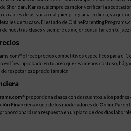
de Sheridan, Kansas, siempre es mejor verificar la aceptación 
istrito antes de asistir a cualquier programa en línea, ya que 
 detalles de tu caso. El estado de OnlineParentingPrograms.
 de nuestras clases y siempre es mejor consultar con tu juez
recios
rams.com
ofrece precios competitivos específicos para el C
®
o en línea aprobado en tu área que sea menos costoso, hága
de respetar ese precio también.
nciera
grams.com
proporciona clases con descuentos a los padres e
®
ación Financiera
y uno de los moderadores de
OnlineParen
 proporcionará una respuesta en un plazo de dos días laboral