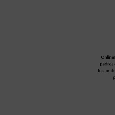
Online
padres e
los mod
p