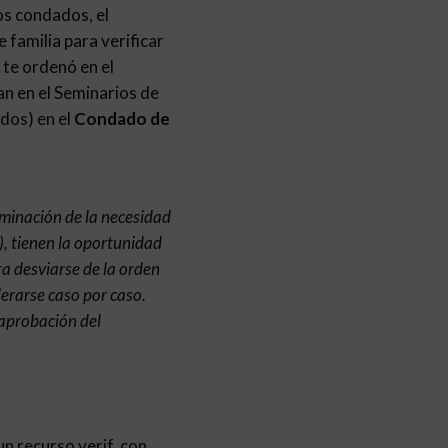
los condados, el
 familia para verificar
 te ordenó en el
an en el Seminarios de
dos) en el
Condado de
rminación de la necesidad
), tienen la oportunidad
ra desviarse de la orden
derarse caso por caso.
 aprobación del
n recurso verif. con