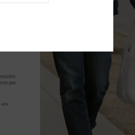
nsición.
erzo por
n una