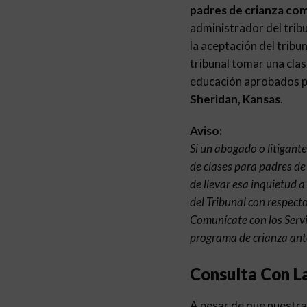
padres de crianza co
administrador del tribu
la aceptación del tribu
tribunal tomar una clas
educación aprobados pa
Sheridan, Kansas
.
Aviso:
Si un abogado o litigant
de clases para padres de
de llevar esa inquietud a
del Tribunal con respecto
Comunícate con los Servi
programa de crianza ante
Consulta Con L
A pesar de que nuestra 