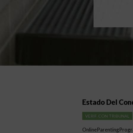
Estado Del Co
VERIF. CON TRIBUNAL
OnlineParentingProg