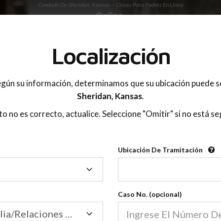
Condado De Sheridan, Kansas — Clases Para Padres En Línea
 PADRES
Localización
OnlineParentingPrograms.com
gún su información, determinamos que su ubicación puede s
®
e De Educación Para Padres En 
Sheridan,
Kansas
.
Condado De Sheridan (KS)
sto no es correcto, actualice. Seleccione "Omitir" si no está se
gPrograms.com
es una clase para padres reconocid
®
Ubicación De Tramitación
Ubicación
Sheridan
De
Tramitación
Caso No. (opcional)
Tribunal de Familia/Relaciones Domésticas