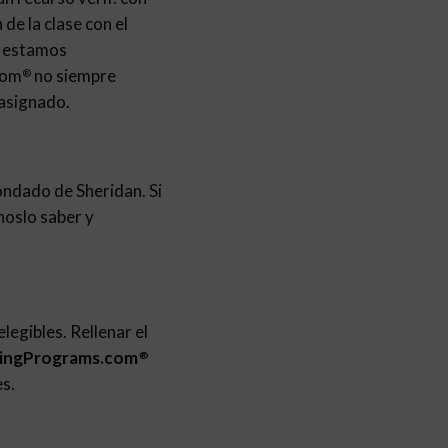
de la clase con el
no estamos
com
no siempre
®
 asignado.
ondado de Sheridan. Si
noslo saber y
legibles. Rellenar el
tingPrograms.com
®
es.