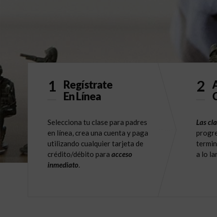
1
2
Regístrate
A
En Línea
C
Selecciona tu clase para padres
Las cla
en línea, crea una cuenta y paga
progre
utilizando cualquier tarjeta de
termin
crédito/débito para
acceso
a lo l
inmediato
.