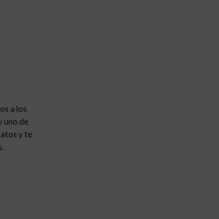
os a los
y uno de
atos y te
s.